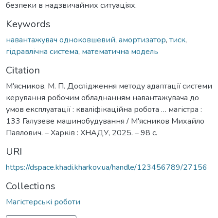
безпеки в надзвичайних ситуаціях.
Keywords
навантажувач одноковшевий
,
амортизатор
,
тиск
,
гідравлічна система
,
математична модель
Citation
М'ясников, М. П. Дослідження методу адаптації системи
керування робочим обладнанням навантажувача до
умов експлуатації : кваліфікаційна робота … магістра :
133 Галузеве машинобудування / М'ясников Михайло
Павлович. – Харків : ХНАДУ, 2025. – 98 с.
URI
https://dspace.khadi.kharkov.ua/handle/123456789/27156
Collections
Магістерські роботи