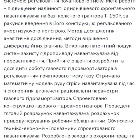
системою регулювання початкового тиску. Мета роботи
– підвищення надійності одноківшевого фронтального
навантажувача на базі колісного трактора Т-150К за
рахунок введення в його конструкцію регульованого
амортизуючого пристрою. Метод дослідження –
аналітичне дослідження, методи вирішення
диференційних рівнянь. Виконано патентний пощук
систем захисту гідроприводу навантажувача від
перевантаження. Прийняте рішення розробити та
дослідити роботу газового гідроамортизатора з
регулюванням початкового тиску газу. Отримано
математичну модель руху стріли навантажувача під час
її стопоріння, визначені раціональни параметри
газового гідроамортизатора. Спроектовано
конструкцію газового гідроамортизатора. Проведені
тяговий розрахунок навантажувача, розрахунок
приводу керування робочим обладнанням. Обчислено
техніко-економічні показники спроектованого
навантажувача. Розроблено заходи з охорони праці та