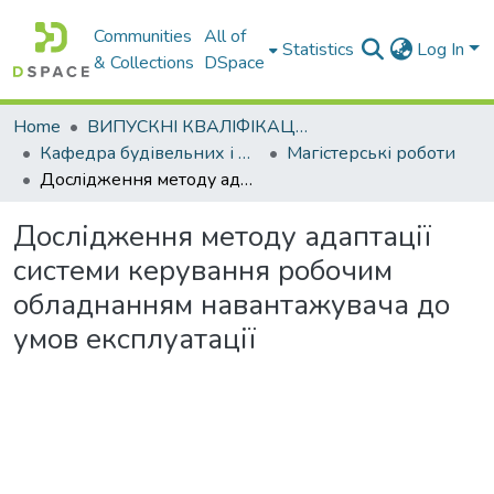
Communities
All of
Statistics
Log In
& Collections
DSpace
Home
ВИПУСКНІ КВАЛІФІКАЦІЙНІ РОБОТИ
Кафедра будівельних і дорожніх машин
Магістерські роботи
Дослідження методу адаптації системи керування робочим обладнанням навантажувача до умов експлуатації
Дослідження методу адаптації
системи керування робочим
обладнанням навантажувача до
умов експлуатації