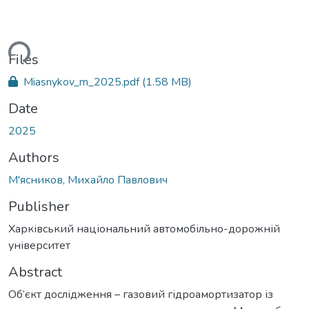
ding...
Files
Miasnykov_m_2025.pdf
(1.58 MB)
Date
2025
Authors
М'ясников, Михайло Павлович
Publisher
Харківський національний автомобільно-дорожній
університет
Abstract
Об’єкт дослідження – газовий гідроамортизатор із