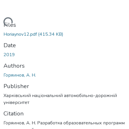
Loading...
Files
Horiaynov12.pdf
(415.34 KB)
Date
2019
Authors
Горяинов, А. Н.
Publisher
Харківський національний автомобільно-дорожній
університет
Citation
Горяинов, А. Н. Разработка образовательных программ