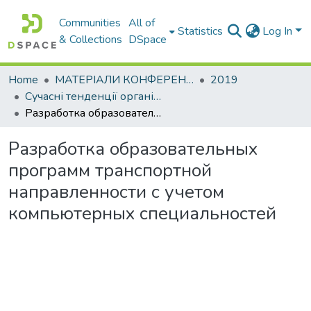
Communities
All of
Statistics
Log In
& Collections
DSpace
Home
МАТЕРІАЛИ КОНФЕРЕНЦІЙ
2019
Сучасні тенденції організаційнометодологічного забезпечення підготовки фахівців: проблеми та шляхи їх вирішення в умовах глобалізації та євроекономічної інтеграції
Разработка образовательных программ транспортной направленности с учетом компьютерных специальностей
Разработка образовательных
программ транспортной
направленности с учетом
компьютерных специальностей