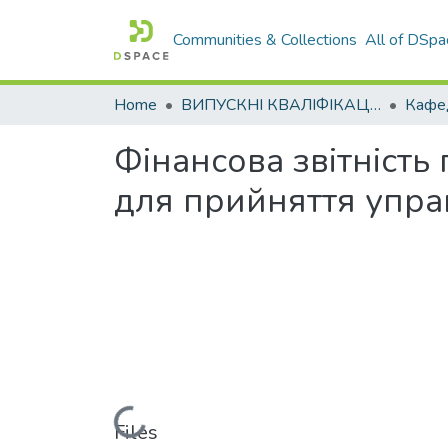
Communities & Collections
All of DSpa
Home
ВИПУСКНІ КВАЛІФІКАЦІЙНІ РОБОТИ
Фінансова звітніст
для прийняття упра
Loading...
Files