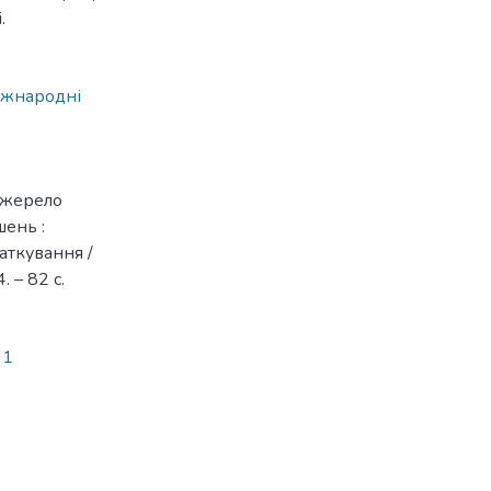
.
іжнародні
 джерело
ень :
даткування /
 – 82 с.
31