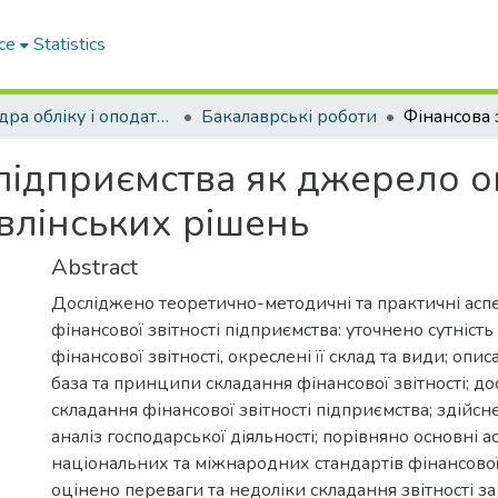
ce
Statistics
Кафедра обліку і оподаткування
Бакалаврські роботи
ь підприємства як джерело 
влінських рішень
Abstract
Досліджено теоретично-методичні та практичні ас
фінансової звітності підприємства: уточнено сутність
фінансової звітності, окреслені її склад та види; опи
база та принципи складання фінансової звітності; д
складання фінансової звітності підприємства; здій
аналіз господарської діяльності; порівняно основні а
національних та міжнародних стандартів фінансової 
оцінено переваги та недоліки складання звітності з