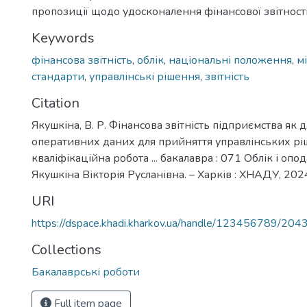
пропозиції щодо удосконалення фінансової звітності
Keywords
фінансова звітність
,
облік
,
національні положення
,
м
стандарти
,
управлінські рішення
,
звітність
Citation
Якушкіна, В. Р. Фінансова звітність підприємства як
оперативних даних для прийняття управлінських ріш
кваліфікаційна робота ... бакалавра : 071 Облік і опо
Якушкіна Вікторія Русланівна. – Харків : ХНАДУ, 2024.
URI
https://dspace.khadi.kharkov.ua/handle/123456789/204
Collections
Бакалаврські роботи
Full item page