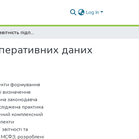
Log In
Фінансова звітність підприємства як джерело оперативних даних для прийняття управлінських рішень
оперативних даних
пекти формування
 і визначення
сана законодавча
осліджена практика
снений комплексний
спекти
звітності та
а МСФЗ; розроблені