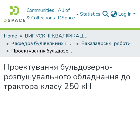
Communities
All of
Statistics
Log In
& Collections
DSpace
Home
ВИПУСКНІ КВАЛІФІКАЦІЙНІ РОБОТИ
Кафедра будівельних і дорожніх машин
Бакалаврські роботи
Проектування бульдозерно-розпушувального обладнання до трактора класу 250 кН
Проектування бульдозерно-
розпушувального обладнання до
трактора класу 250 кН