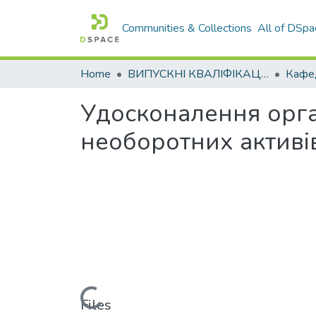
Communities & Collections
All of DSpa
Home
ВИПУСКНІ КВАЛІФІКАЦІЙНІ РОБОТИ
Удосконалення орга
необоротних активі
Loading...
Files