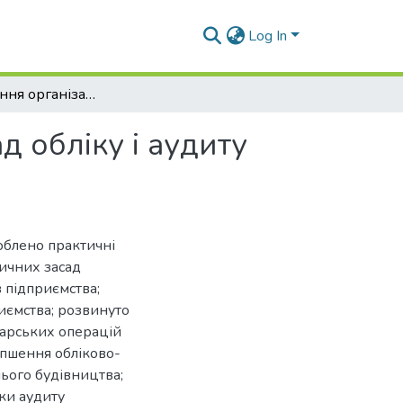
Log In
Удосконалення організаційно-методичних засад обліку і аудиту необоротних активів підприємства
 обліку і аудиту
облено практичні
ичних засад
в підприємства;
иємства; розвинуто
дарських операцій
іпшення обліково-
ього будівництва;
ки аудиту