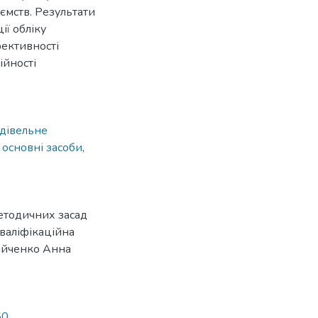
мств. Результати
ії обліку
ективності
ійності
дівельне
,
основні засоби
,
етодичних засад
кваліфікаційна
дрійченко Анна
50