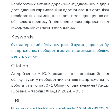
необоротних активів дорожньо-будівельних підприє
дослідження спрямовані на вдосконалення організац
необоротних активів, що сприятиме підвищенню еф
облікового процесу й, відповідно, достовірності і над
інформаційно-аналітичних даних.
Keywords
бухгалтерський облік
,
внутрішній аудит
,
дорожьо-бу
підприємство
,
необоротні активи
,
організація обліку
регістр обліку
Citation
Андрійченко, А. Ю. Удосконалення організаційно-м
обліку і аудиту необоротних активів підприємства : 
робота ... магістра : 071 Облік і оподаткування / Ан
Юріївна. – Харків : ХНАДУ, 2024. – 93 с.
URI
https://dspace.khadi.kharkov.ua/handle/123456789/237