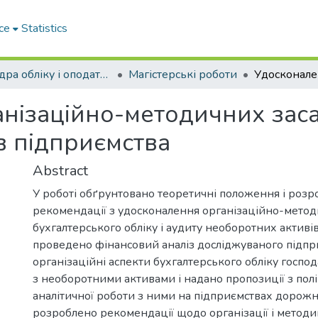
ce
Statistics
Кафедра обліку і оподаткування
Магістерські роботи
нізаційно-методичних засад
в підприємства
Abstract
У роботі обґрунтовано теоретичні положення і розр
рекомендації з удосконалення організаційно-метод
бухгалтерського обліку і аудиту необоротних активі
проведено фінансовий аналіз досліджуваного підпр
організаційні аспекти бухгалтерського обліку госпо
з необоротними активами і надано пропозиції з пол
аналітичної роботи з ними на підприємствах дорожн
розроблено рекомендації щодо організації і методи