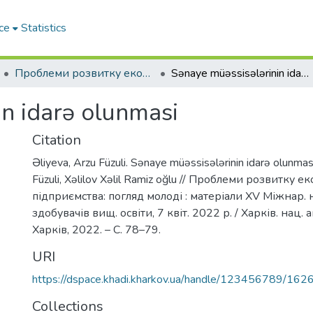
ce
Statistics
Проблеми розвитку економіки підприємства: погляд молоді
Sənaye müəssisələrinin idarə olunmasi
in idarə olunmasi
Citation
Əliyeva, Arzu Füzuli. Sənaye müəssisələrinin idarə olunmas
Füzuli, Xəlilov Xəlil Ramiz oğlu // Проблеми розвитку е
підприємства: погляд молоді : матеріали XV Міжнар. 
здобувачів вищ. освіти, 7 квіт. 2022 р. / Харків. нац. 
Харків, 2022. – С. 78–79.
URI
https://dspace.khadi.kharkov.ua/handle/123456789/162
Collections