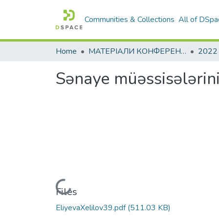
Communities & Collections
All of DSpa
Home
МАТЕРІАЛИ КОНФЕРЕНЦІЙ
2022
Sənaye müəssisələrin
Loading...
Files
EliyevaXelilov39.pdf
(511.03 KB)