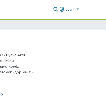
Log In
i / Əliyeva Arzu
кономіки
наук. конф.
автомоб.-дор. ун-т. –
60