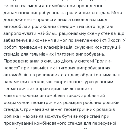
силова взаємодія автомобіля при проведенні
динамічних випробувань на роликових стендах. Мета
дослідження – провести аналіз силової взаємодії
автомобіля з роликовим стендом і на його підставі
запропонувати найбільш раціональну схему стенда, що
забезпечує виконання вимог по зчепленню і стійкості. У
роботі приведена класифікація існуючих конструкцій
стендів для гальмівних і тягових випробувань.
Проведено аналіз сил, що діють у системі “ролик-
колесо” при гальмівних і тягових випробуваннях
автомобілів на роликових стендах; обрані оптимальні
параметри стендів, які скориговані з урахуванням
геометричних характеристик легкових і
малотоннажних автомобілів, також зроблений
розрахунок геометричних розмірів робочих роликів
стенда. Отримані значення геометричних розмірів
ролика і маховика можуть бути використані при
проектуванні комбінованого стенда для пересувної