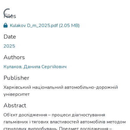
Loading...
Files
Kulakov D_m_2025.pdf
(2.05 MB)
Date
2025
Authors
Кулаков, Данила Сергійович
Publisher
Харківський національний автомобільно-дорожній
університет
Abstract
Об’єкт дослідження – процеси діагностування
гальмівних і тягових властивостей автомобілів методом
стендових випробувань. Предмет дослідження –