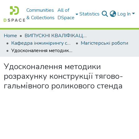
Communities
All of
Statistics
Log In
& Collections
DSpace
Home
ВИПУСКНІ КВАЛІФІКАЦІЙНІ РОБОТИ
Кафедра інжинірингу систем автомобільного транспорту
Магістерські роботи
Удосконалення методики розрахунку конструкції тягово-гальмівного роликового стенда
Удосконалення методики
розрахунку конструкції тягово-
гальмівного роликового стенда