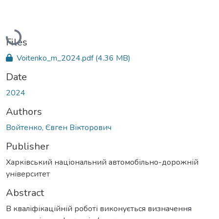
Loading...
Files
Voitenko_m_2024.pdf
(4.36 MB)
Date
2024
Authors
Войтенко, Євген Вікторович
Publisher
Харківський національний автомобільно-дорожній
університет
Abstract
В кваліфікаційній роботі виконується визначення