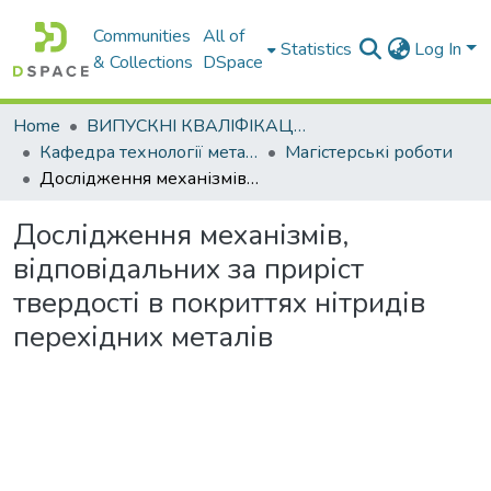
Communities
All of
Statistics
Log In
& Collections
DSpace
Home
ВИПУСКНІ КВАЛІФІКАЦІЙНІ РОБОТИ
Кафедра технології металів та матеріалознавства
Магістерські роботи
Дослідження механізмів, відповідальних за приріст твердості в покриттях нітридів перехідних металів
Дослідження механізмів,
відповідальних за приріст
твердості в покриттях нітридів
перехідних металів