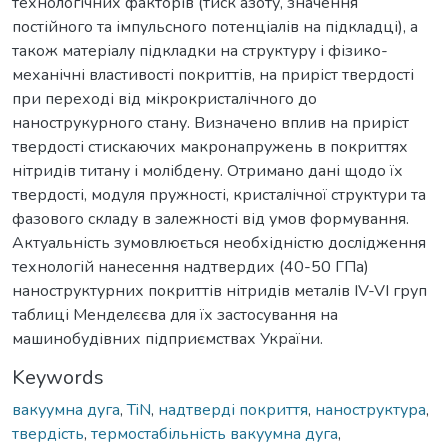
технологічних факторів (тиск азоту, значення
постійного та імпульсного потенціалів на підкладці), а
також матеріалу підкладки на структуру і фізико-
механічні властивості покриттів, на приріст твердості
при переході від мікрокристалічного до
нанострукурного стану. Визначено вплив на приріст
твердості стискаючих макронапружень в покриттях
нітридів титану і молібдену. Отримано дані щодо їх
твердості, модуля пружності, кристалічної структури та
фазового складу в залежності від умов формування.
Актуальність зумовлюється необхідністю дослідження
технологій нанесення надтвердих (40-50 ГПа)
наноструктурних покриттів нітридів металів ІV-VІ груп
таблиці Менделєєва для їх застосування на
машинобудівних підприємствах України.
Keywords
вакуумна дуга
,
TiN
,
надтверді покриття
,
наноструктура
,
твердість
,
термостабільність вакуумна дуга
,