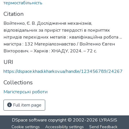
термостабільність
Citation
Войтенко, Є. В. Дослідження механізмів,
відповідальних за приріст твердості в покриттях
нітридів перехідних металів : кваліфікаційна робота ...
магістра : 132 Матеріалознавство / Войтенко Євген
Вікторович. – Харків : ХНАДУ, 2024. – 72 с.
URI
https://dspace.khadi.kharkov.ua/handle/123456789/24267
Collections
Магістерські роботи
Full item page
DSpace software
copyright © 2002-2026
LYRASIS
Cookie settings
Accessibility settings
Send Feedback