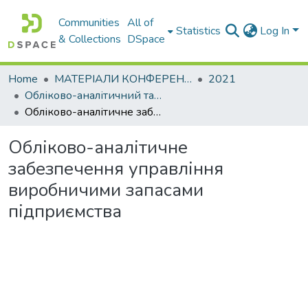
Communities
All of
Statistics
Log In
& Collections
DSpace
Home
МАТЕРІАЛИ КОНФЕРЕНЦІЙ
2021
Обліково-аналітичний та економіко-фінансовий інструментарій управління сучасним підприємством: міжнародний досвід
Обліково-аналітичне забезпечення управління виробничими запасами підприємства
Обліково-аналітичне
забезпечення управління
виробничими запасами
підприємства