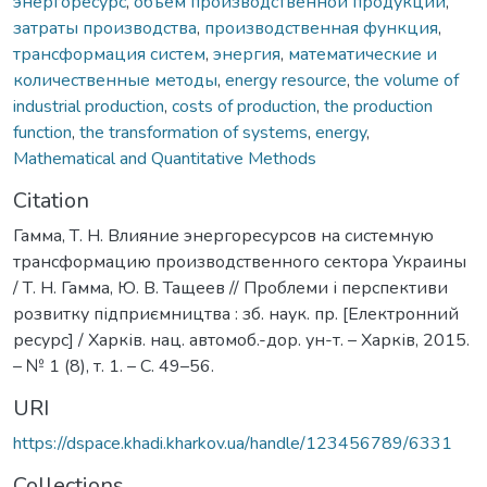
энергоресурс
,
объём производственной продукции
,
затраты производства
,
производственная функция
,
трансформация систем
,
энергия
,
математические и
количественные методы
,
energy resource
,
the volume of
industrial production
,
costs of production
,
the production
function
,
the transformation of systems
,
energy
,
Mathematical and Quantitative Methods
Citation
Гамма, Т. Н. Влияние энергоресурсов на системную
трансформацию производственного сектора Украины
/ Т. Н. Гамма, Ю. В. Тащеев // Проблеми і перспективи
розвитку підприємництва : зб. наук. пр. [Електронний
ресурс] / Харків. нац. автомоб.-дор. ун-т. – Харків, 2015.
– № 1 (8), т. 1. – С. 49–56.
URI
https://dspace.khadi.kharkov.ua/handle/123456789/6331
Collections