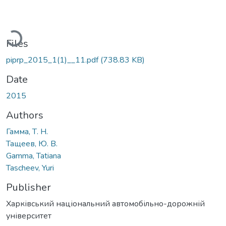
Loading...
Files
piprp_2015_1(1)__11.pdf
(738.83 KB)
Date
2015
Authors
Гамма, Т. Н.
Тащеев, Ю. В.
Gamma, Tatiana
Tascheev, Yuri
Publisher
Харківський національний автомобільно-дорожній
університет