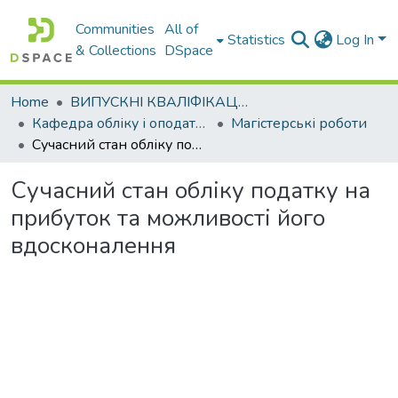
Communities
All of
Statistics
Log In
& Collections
DSpace
Home
ВИПУСКНІ КВАЛІФІКАЦІЙНІ РОБОТИ
Кафедра обліку і оподаткування
Магістерські роботи
Cучасний стан обліку податку на прибуток та можливості його вдосконалення
Cучасний стан обліку податку на
прибуток та можливості його
вдосконалення