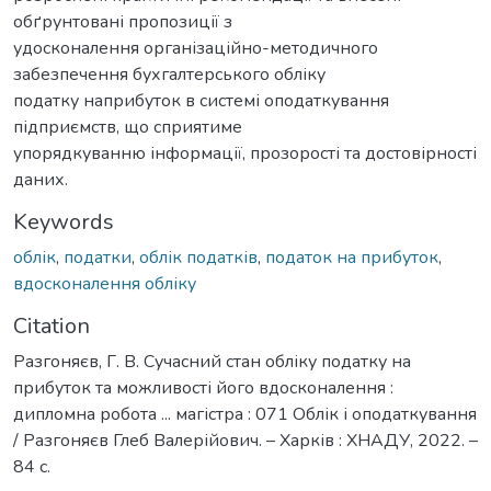
обґрунтовані пропозиції з
удосконалення організаційно-методичного
забезпечення бухгалтерського обліку
податку наприбуток в системі оподаткування
підприємств, що сприятиме
упорядкуванню інформації, прозорості та достовірності
даних.
Keywords
облік
,
податки
,
облік податків
,
податок на прибуток
,
вдосконалення обліку
Citation
Разгоняєв, Г. В. Cучасний стан обліку податку на
прибуток та можливості його вдосконалення :
дипломна робота ... магістра : 071 Облік і оподаткування
/ Разгоняєв Глеб Валерійович. – Харків : ХНАДУ, 2022. –
84 с.