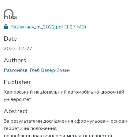
ding...
Files
Razhaniaev_m_2022.pdf
(1.27 MB)
Date
2022-12-27
Authors
Разгоняєв, Глеб Валерійович
Publisher
Харківський національний автомобільно-дорожній
університет
Abstract
За результатами дослідження сформульовані основні
теоретичні положення,
розроблені практичні рекомендації та внесені