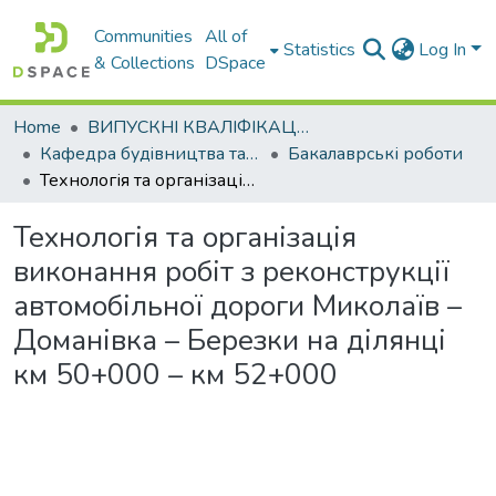
Communities
All of
Statistics
Log In
& Collections
DSpace
Home
ВИПУСКНІ КВАЛІФІКАЦІЙНІ РОБОТИ
Кафедра будiвництва та експлуатацiї автомобiльних дорiг
Бакалаврські роботи
Технологія та організація виконання робіт з реконструкції автомобільної дороги Миколаїв – Доманівка – Березки на ділянці км 50+000 – км 52+000
Технологія та організація
виконання робіт з реконструкції
автомобільної дороги Миколаїв –
Доманівка – Березки на ділянці
км 50+000 – км 52+000