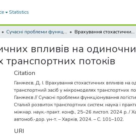
ce
Statistics
Сучасні проблеми функціонування логістичних систем. Сталий розвиток транспортних систем: наука і практика
Врахування стохастичних впливів на одиночний транспортний засіб у мікромоделях транспортних потоків
ичних впливів на одиночн
х транспортних потоків
Citation
Ганжеєв, Д. І. Врахування стохастичних впливів на 
транспортний засіб у мікромоделях транспортних пото
Ганжеєв // Cучасні проблеми функціонування логісти
Сталий розвиток транспортних систем: наука і практик
міжнар. наук.-практ. конф., 25–26 листоп. 2024 р. / Ха
автомоб.-дор. ун-т. – Харків, 2024. – С. 101–102.
URI