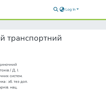
Log In
ий транспортний
одиночний
ків / Д. І.
чних систем.
а : зб. тез доп.
рків. нац.