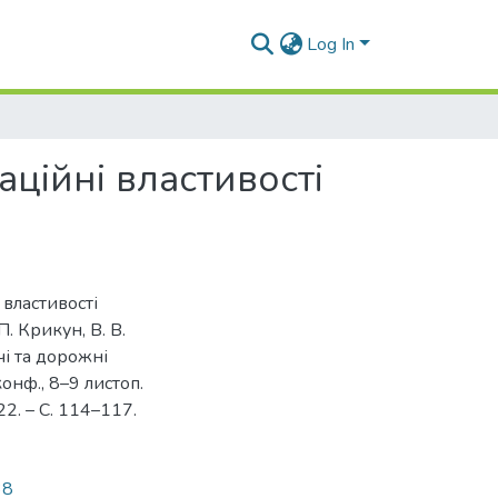
Log In
аційні властивості
 властивості
П. Крикун, В. В.
учі та дорожні
конф., 8–9 листоп.
22. – С. 114–117.
38