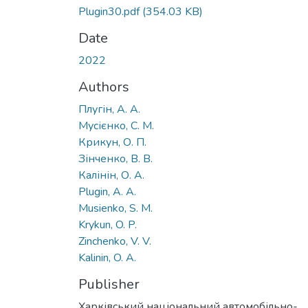
Plugin30.pdf
(354.03 KB)
Date
2022
Authors
Плугін, А. А.
Мусієнко, С. М.
Крикун, О. П.
Зінченко, В. В.
Калінін, О. А.
Plugin, A. A.
Musienko, S. M.
Krykun, O. P.
Zinchenko, V. V.
Kalinin, O. A.
Publisher
Харківський національний автомобільно-