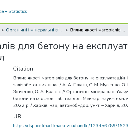
ce
Statistics
Органічні і мінеральні в’яжучі та дорожні бетони на їх основі
Вплив якості матеріалів для бетону на експлуатаційні властивості залізобетонних шпал
алів для бетону на експлуат
л
Citation
Вплив якості матеріалів для бетону на експлуатаційні
залізобетонних шпал / А. А. Плугін, С. М. Мусієнко, О. 
Зінченко, О. А. Калінін // Органічні і мінеральні в’яж
бетони на їх основі : зб. тез доп. Міжнар. наук.-техн. 
2022 р. / Харків. нац. автомоб.-дор. ун-т. – Харків, 20
URI
https://dspace.khadi.kharkov.ua/handle/123456789/192