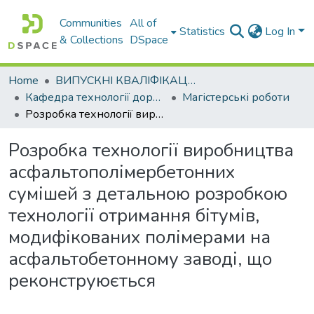
Communities
All of
Statistics
Log In
& Collections
DSpace
Home
ВИПУСКНІ КВАЛІФІКАЦІЙНІ РОБОТИ
Кафедра технології дорожньо-будівельних матеріалів
Магістерські роботи
Розробка технології виробництва асфальтополімербетонних сумішей з детальною розробкою технології отримання бітумів, модифікованих полімерами на асфальтобетонному заводі, що реконструюється
Розробка технології виробництва
асфальтополімербетонних
сумішей з детальною розробкою
технології отримання бітумів,
модифікованих полімерами на
асфальтобетонному заводі, що
реконструюється