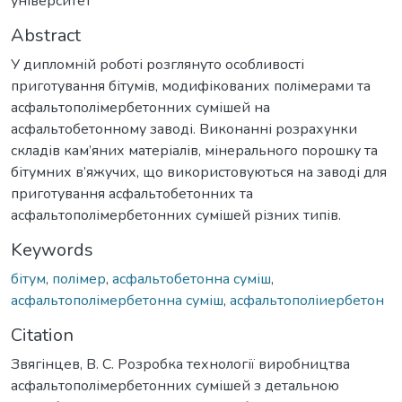
університет
Abstract
У дипломній роботі розглянуто особливості
приготування бітумів, модифікованих полімерами та
асфальтополімербетонних сумішей на
асфальтобетонному заводі. Виконанні розрахунки
складів кам’яних матеріалів, мінерального порошку та
бітумних в’яжучих, що використовуються на заводі для
приготування асфальтобетонних та
асфальтополімербетонних сумішей різних типів.
Keywords
бітум
,
полімер
,
асфальтобетонна суміш
,
асфальтополімербетонна суміш
,
асфальтополіиербетон
Citation
Звягінцев, В. С. Розробка технології виробництва
асфальтополімербетонних сумішей з детальною