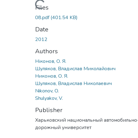
Loading...
Files
08.pdf
(401.54 KB)
Date
2012
Authors
Ніконов, О. Я.
Шуляков, Владислав Миколайович
Никонов, О. Я.
Шуляков, Владислав Николаевич
Nikonov, O.
Shulyakov, V.
Publisher
Харьковский национальный автомобильно
дорожный университет