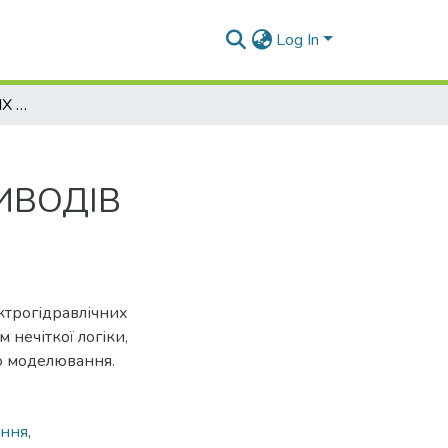
Log In
ПОБУДОВА НЕЧІТКИХ РЕГУЛЯТОРІВ ДЛЯ ЕЛЕКТРОГІДРАВЛІЧНИХ СЛІДКУВАЛЬНИХ ПРИВОДІВ АВТОМОБІЛІВ
ИВОДІВ
ктрогідравлічних
 нечіткої логіки,
о моделювання.
ання
,