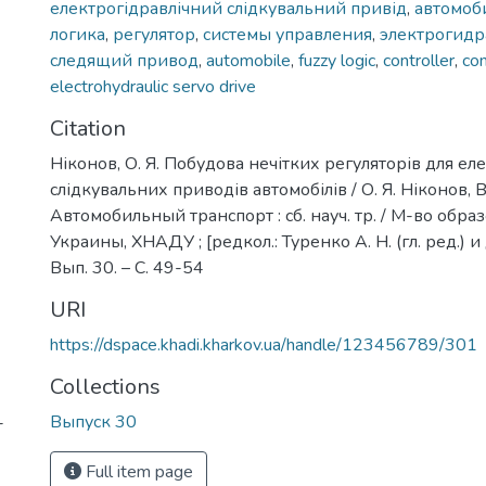
електрогідравлічний слідкувальний привід
,
автомоб
логика
,
регулятор
,
системы управления
,
электрогидр
следящий привод
,
automobile
,
fuzzy logic
,
controller
,
co
electrohydraulic servo drive
Citation
Ніконов, О. Я. Побудова нечітких регуляторів для ел
слідкувальних приводів автомобілів / О. Я. Ніконов, В
Автомобильный транспорт : сб. науч. тр. / М-во обра
Украины, ХНАДУ ; [редкол.: Туренко А. Н. (гл. ред.) и д
Вып. 30. – С. 49-54
URI
https://dspace.khadi.kharkov.ua/handle/123456789/301
Collections
Выпуск 30
-
Full item page