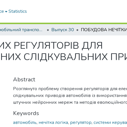
ce
Statistics
Автомобільний транспорт / Автомобильный транспорт
Выпуск 30
ИХ РЕГУЛЯТОРІВ ДЛЯ
ЧНИХ СЛІДКУВАЛЬНИХ ПР
Abstract
Розглянуто проблему створення регуляторів для еле
слідкувальних приводів автомобілів із використанням
штучних нейронних мереж та методів еволюційног
Keywords
автомобіль
,
нечітка логіка
,
регулятор
,
системи керув