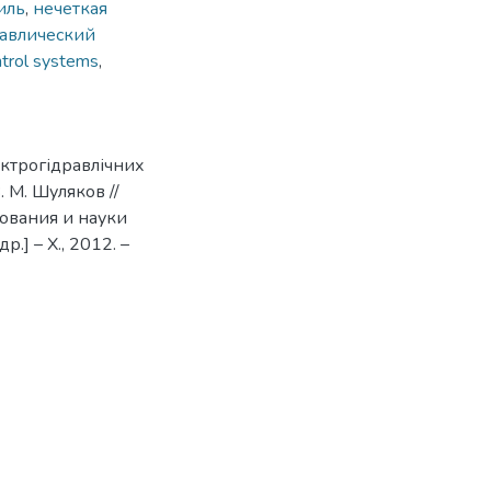
иль
,
нечеткая
авлический
ntrol systems
,
ектрогідравлічних
. М. Шуляков //
зования и науки
р.] – Х., 2012. –