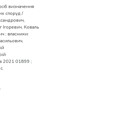
осіб визначення
х споруд /
ксандрович,
 Ігоревич, Коваль
 ; власники:
Васильович,
ій
рій
a 2021 01899 ;
с.
5