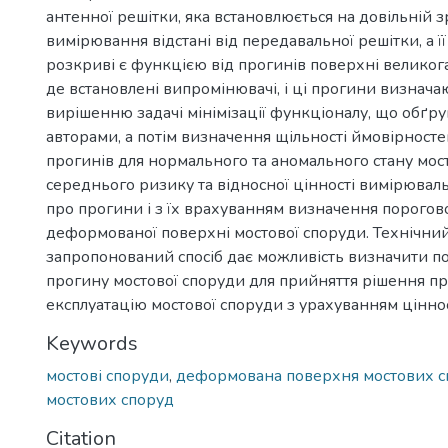
антенної решітки, яка встановлюється на довільній з
вимірювання відстані від передавальної решітки, а її
розкриві є функцією від прогинів поверхні великога
де встановлені випромінювачі, і ці прогини визнача
вирішенню задачі мінімізації функціоналу, що обґр
авторами, а потім визначення щільності ймовірност
прогинів для нормального та аномального стану мост
середнього ризику та відносної цінності вимірювал
про прогини і з їх врахуванням визначення порогов
деформованої поверхні мостової споруди. Технічний
запропонований спосіб дає можливість визначити п
прогину мостової споруди для прийняття рішення п
експлуатацію мостової споруди з урахуванням ціннос
Keywords
мостові споруди
,
деформована поверхня мостових с
мостових споруд
Citation