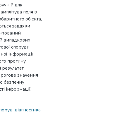
ручній для
 амплітуда поля в
баритного об'єкта,
ються завдяки
унтований
ей випадкових
ової споруди,
ьної інформації
ого прогину
 результат:
орогове значення
ро безпечну
ті інформації.
поруд
,
діагностика