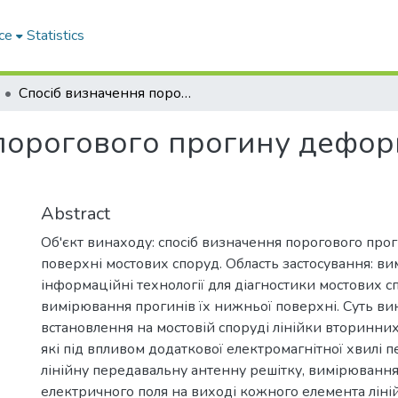
ce
Statistics
Спосіб визначення порогового прогину деформованої поверхні мостових споруд
порогового прогину дефор
Abstract
Об'єкт винаходу: спосіб визначення порогового пр
поверхні мостових споруд. Область застосування: в
інформаційні технології для діагностики мостових 
вимірювання прогинів їх нижньої поверхні. Суть ви
встановлення на мостовій споруді лінійки вторинни
які під впливом додаткової електромагнітної хвилі 
лінійну передавальну антенну решітку, вимірювання
електричного поля на виході кожного елемента ліні