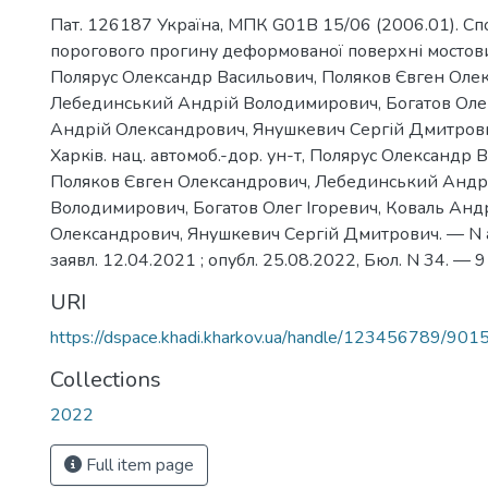
Пат. 126187 Україна, МПК G01B 15/06 (2006.01). Сп
порогового прогину деформованої поверхні мостови
Полярус Олександр Васильович, Поляков Євген Оле
Лебединський Андрій Володимирович, Богатов Олег
Андрій Олександрович, Янушкевич Сергій Дмитрович
Харкiв. нац. автомоб.-дор. ун-т, Полярус Олександр 
Поляков Євген Олександрович, Лебединський Андр
Володимирович, Богатов Олег Ігоревич, Коваль Анд
Олександрович, Янушкевич Сергій Дмитрович. — N 
заявл. 12.04.2021 ; опубл. 25.08.2022, Бюл. N 34. — 9 
URI
https://dspace.khadi.kharkov.ua/handle/123456789/901
Collections
2022
Full item page