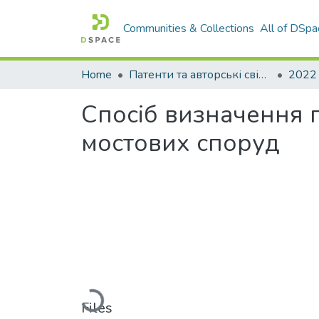
Communities & Collections
All of DSpa
Home
Патенти та авторські свідоцтва
2022
Спосіб визначення 
мостових споруд
Loading...
Files