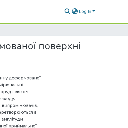
Log In
мованої поверхні
огину деформованої
имірювальні
споруд шляхом
находу:
х випромінювачів,
перетворюються в
 амплітуди
йної приймальної