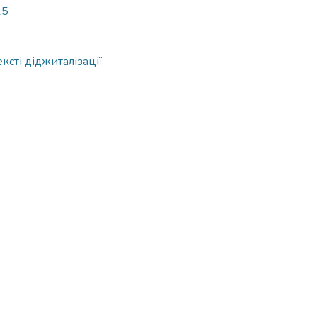
15
ксті діджиталізації