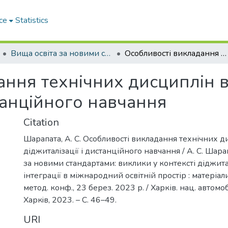
ce
Statistics
Вища освіта за новими стандартами: виклики у контексті діджиталізації та інтеграції в міжнародний освітній простір
Особливості викладання технічних дисциплін в умовах діджиталізації і дистанційного навчання
ання технічних дисциплін 
станційного навчання
Citation
Шарапата, А. С. Особливості викладання технічних д
діджиталізації і дистанційного навчання / А. С. Шара
за новими стандартами: виклики у контексті діджитал
інтеграції в міжнародний освітній простір : матеріали
метод. конф., 23 берез. 2023 р. / Харків. нац. автомоб.
Харкiв, 2023. – С. 46–49.
URI