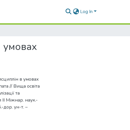
Log In
в умовах
исциплін в умовах
пата // Вища освіта
ізації та
 ІІ Міжнар. наук.-
-дор. ун-т. –