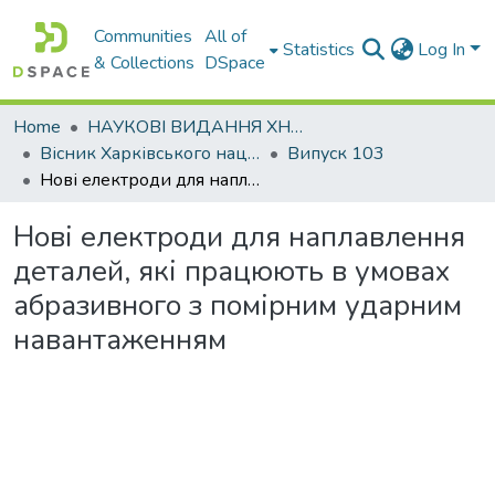
Communities
All of
Statistics
Log In
& Collections
DSpace
Home
НАУКОВІ ВИДАННЯ ХНАДУ
Вісник Харківського національного автомобільно-дорожнього університету / Вестник Харьковского национального автомобильно-дорожного университета
Випуск 103
Нові електроди для наплавлення деталей, які працюють в умовах абразивного з помірним ударним навантаженням
Нові електроди для наплавлення
деталей, які працюють в умовах
абразивного з помірним ударним
навантаженням