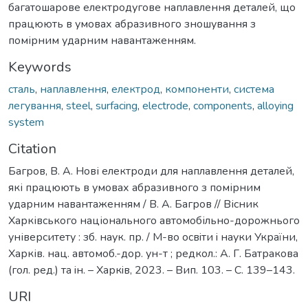
багатошарове електродугове наплавлення деталей, що
працюють в умовах абразивного зношування з
помірним ударним навантаженням.
Keywords
сталь
,
наплавлення
,
електрод
,
компоненти
,
система
легування
,
steel
,
surfacing
,
electrode
,
components
,
alloying
system
Citation
Багров, В. А. Нові електроди для наплавлення деталей,
які працюють в умовах абразивного з помірним
ударним навантаженням / В. А. Багров // Вісник
Харківського національного автомобільно-дорожнього
університету : зб. наук. пр. / М-во освiти i науки України,
Харків. нац. автомоб.-дор. ун-т ; редкол.: А. Г. Батракова
(гол. ред.) та iн. – Харкiв, 2023. – Вип. 103. – С. 139–143.
URI