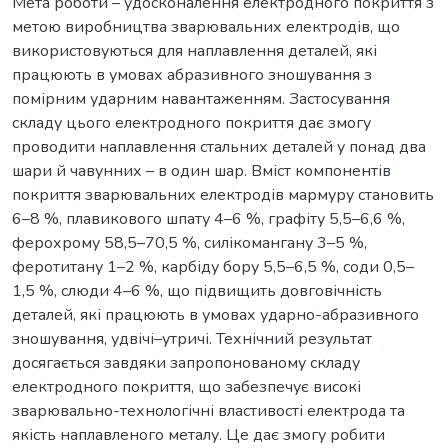
Мета роботи – удосконалення електродного покриття з
метою виробництва зварювальних електродів, що
використовуються для наплавлення деталей, які
працюють в умовах абразивного зношування з
помірним ударним навантаженням. Застосування
складу цього електродного покриття дає змогу
проводити наплавлення стальних деталей у понад два
шари й чавунних – в один шар. Вміст компонентів
покриття зварювальних електродів мармуру становить
6–8 %, плавикового шпату 4–6 %, графіту 5,5–6,6 %,
ферохрому 58,5–70,5 %, силікомангану 3–5 %,
феротитану 1–2 %, карбіду бору 5,5–6,5 %, соди 0,5–
1,5 %, слюди 4–6 %, що підвищить довговічність
деталей, які працюють в умовах ударно-абразивного
зношування, удвічі–утричі. Технічний результат
досягається завдяки запропонованому складу
електродного покриття, що забезпечує високі
зварювально-технологічні властивості електрода та
якість наплавленого металу. Це дає змогу робити