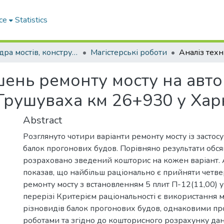
ce
Statistics
Кафедра мостів, конструкцій та будівельної механіки
Магістерські роботи
шень ремонту мосту на авто
 Грушуваха км 26+930 у Харк
Abstract
Розглянуто чотири варіанти ремонту мосту із застос
балок прогонових будов. Порівняно результати обсяг
розраховано зведений кошторис на кожен варіант. 
показав, що найбільш раціонально є прийняти четве
ремонту мосту з встановленням 5 плит П-12(11,00) 
перерізі Критерієм раціональності є використання м
різновидів балок прогонових будов, однаковими п
роботами та згідно до кошторисного розрахунку дан