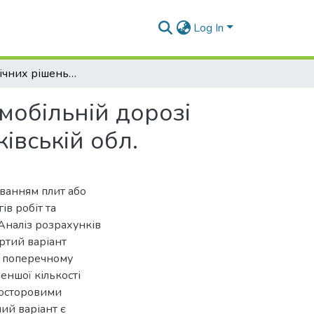
Log In
Аналіз технічних рішень ремонту мосту на автомобільній дорозі Т-21-15 Гусарівка – Грушуваха км 26+930 у Харківській обл.
мобільній дорозі
івській обл.
уванням плит або
ів робіт та
Аналіз розрахунків
ртий варіант
у поперечному
еншої кількості
росторовими
ий варіант є