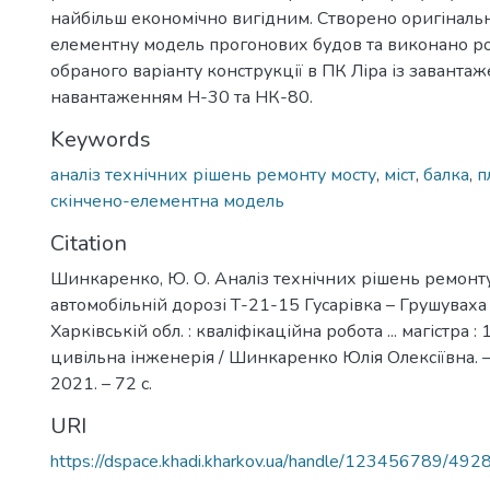
найбільш економічно вигідним. Створено оригінальн
елементну модель прогонових будов та виконано р
обраного варіанту конструкції в ПК Ліра із завант
навантаженням Н-30 та НК-80.
Keywords
аналіз технічних рішень ремонту мосту
,
міст
,
балка
,
п
скінчено-елементна модель
Citation
Шинкаренко, Ю. О. Аналіз технічних рішень ремонту
автомобільній дорозі Т-21-15 Гусарівка – Грушувах
Харківській обл. : кваліфікаційна робота ... магістра 
цивільна інженерія / Шинкаренко Юлія Олексіївна. –
2021. – 72 с.
URI
https://dspace.khadi.kharkov.ua/handle/123456789/492