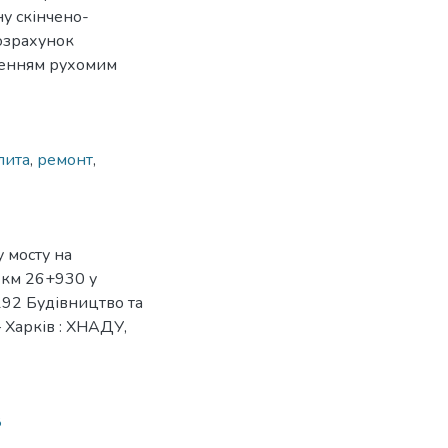
у скінчено-
озрахунок
аженням рухомим
лита
,
ремонт
,
 мосту на
а км 26+930 у
: 192 Будівництво та
 Харків : ХНАДУ,
8