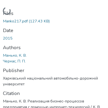
Loading...
Files
Manko217.pdf
(127.43 KB)
Date
2015
Authors
Манько, К. В.
Черкас, П. П.
Publisher
Харківський національний автомобільно-дорожній
університет
Citation
Манько, К. В. Реализация бизнес-процессов
предприятия с помощью интернет-технологий / К. В.