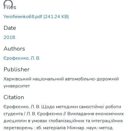
ding...
Files
Yerofieienko68.pdf
(241.24 KB)
Date
2018
Authors
Єрофєєнко, Л. В.
Publisher
Харківський національний автомобільно-дорожній
університет
Citation
Єрофєєнко, Л. В. Щодо методики самостійної роботи
студента / Л. В. Єрофєєнко // Викладання економічних
дисциплін в умовах глобалізаційних та інтеграційних
перетворень : зб. матеріалів Міжнар. наук.-метод.