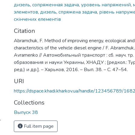
дизель
,
сопряженная задача
,
уровень напряжений
,
элементов
,
дизель
,
спряжена задача
,
рівень напруж
скінчених елементів
Citation
Abramchuk, F. Method of improving energy, ecological and
characteristics of the vehicle diesel engine / F. Abramchuk
Avramenko // Автомобильный транспорт : сб. науч. тр.
образования и науки Украины, ХНАДУ ; [редкол.: Туре
ред.) и др.]. – Харьков, 2016. – Вып. 38. – С. 47–54.
URI
https://dspace.khadi.kharkov.ua/handle/123456789/168
Collections
Выпуск 38
-
Full item page