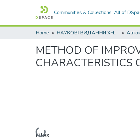
Communities & Collections
All of DSpa
Home
НАУКОВІ ВИДАННЯ ХНАДУ
METHOD OF IMPROV
CHARACTERISTICS O
Loading...
Files