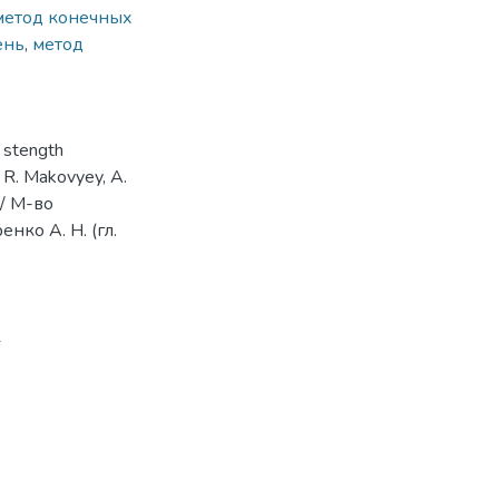
метод конечных
ень
,
метод
 stength
, R. Makovyey, A.
 / М-во
нко А. Н. (гл.
2