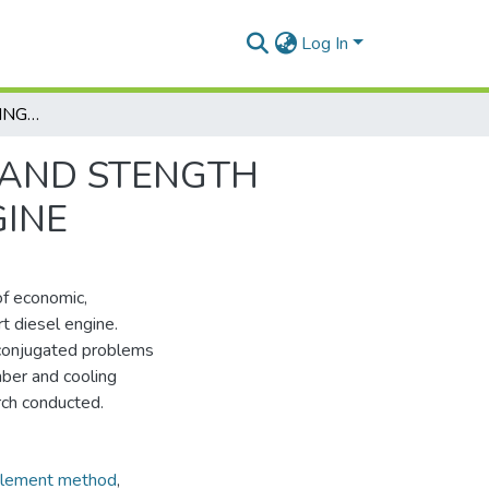
Log In
METHOD OF IMPROVING ENERGY, ECOLOGICAL AND STENGTH CHARACTERISTICS OF THE VEHICLE DIESEL ENGINE
 AND STENGTH
GINE
of economic,
t diesel engine.
 conjugated problems
mber and cooling
rch conducted.
 element method
,