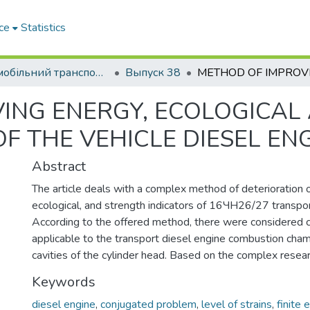
ce
Statistics
Автомобільний транспорт / Автомобильный транспорт
Выпуск 38
ING ENERGY, ECOLOGICAL
F THE VEHICLE DIESEL EN
Abstract
The article deals with a complex method of deterioration 
ecological, and strength indicators of 16ЧН26/27 transpor
According to the offered method, there were considered
applicable to the transport diesel engine combustion cha
cavities of the cylinder head. Based on the complex resea
Keywords
diesel engine
,
conjugated problem
,
level of strains
,
finite