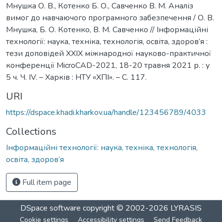
Мнушка О. В., Котенко Б. О., Савченко В. М. Аналіз
вимог до навчаючого програмного забезпечення / О. В.
Мнушка, Б. О. Котенко, В. М. Савченко // Інформаційні
технології: наука, техніка, технологія, освіта, здоров’я :
тези доповідей ХXІХ міжнародної науково-практичної
конференції MicroCAD-2021, 18-20 травня 2021 р. : у
5 ч. Ч. IV. – Харків : НТУ «ХПІ». – С. 117.
URI
https://dspace.khadi.kharkov.ua/handle/123456789/4033
Collections
Інформаційні технології: наука, техніка, технологія,
освіта, здоров’я
Full item page
DSpace software
copyright © 2002-2026
LYRASIS
Cookie settings
Accessibility settings
Send Feedback