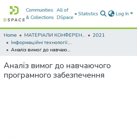
Communities
All of
Statistics
Log In
& Collections
DSpace
Home
МАТЕРІАЛИ КОНФЕРЕНЦІЙ
2021
Інформаційні технології: наука, техніка, технологія, освіта, здоров’я
Аналіз вимог до навчаючого програмного забезпечення
Аналіз вимог до навчаючого
програмного забезпечення
Loading...