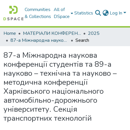
Communities
All of
Statistics
Log In
& Collections
DSpace
Home
МАТЕРІАЛИ КОНФЕРЕНЦІЙ
2025
87-а Міжнародна наукова конференції студентів та 89-а науково – технічна та науково – методична конференції Харківського національного автомобільно-дорожнього університету. Секція транспортних технологій
Search
87-а Міжнародна наукова
конференції студентів та 89-а
науково – технічна та науково –
методична конференції
Харківського національного
автомобільно-дорожнього
університету. Секція
транспортних технологій