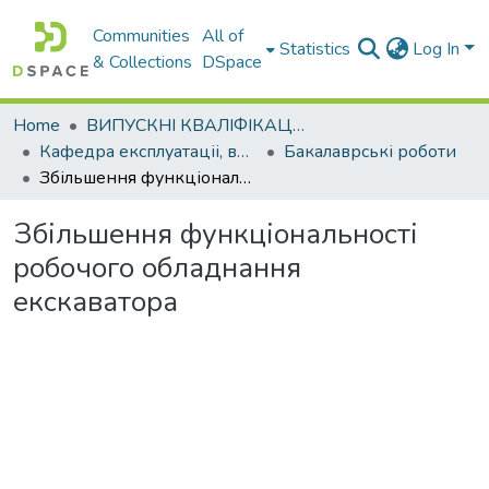
Communities
All of
Statistics
Log In
& Collections
DSpace
Home
ВИПУСКНІ КВАЛІФІКАЦІЙНІ РОБОТИ
Кафедра експлуатаціі, випробувань, сервісу будівельних і дорожніх машин
Бакалаврські роботи
Збільшення функціональності робочого обладнання екскаватора
Збільшення функціональності
робочого обладнання
екскаватора