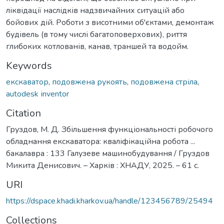
ліквідації наслідків надзвичайних ситуацій або
бойових дій. Роботи з висотними об'єктами, демонтаж
будівель (в тому числі багатоповерхових), риття
глибоких котлованів, канав, траншей та водойм.
Keywords
екскаватор
,
подовжена рукоять
,
подовжена стріла
,
autodesk іnventor
Citation
Груздов, М. Д. Збільшення функціональності робочого
обладнання екскаватора: кваліфікаційна робота ...
бакалавра : 133 Галузеве машинобудування / Груздов
Микита Денисович. – Харків : ХНАДУ, 2025. – 61 с.
URI
https://dspace.khadi.kharkov.ua/handle/123456789/25494
Collections