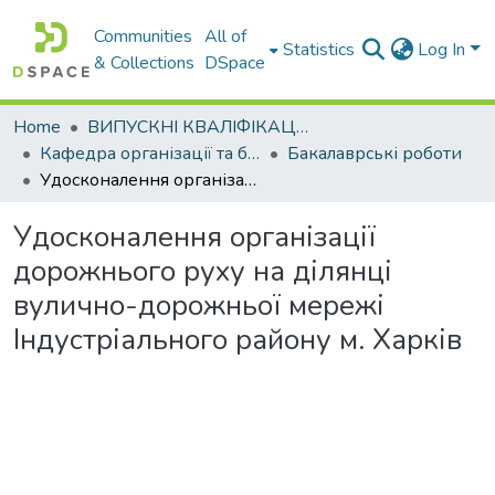
Communities
All of
Statistics
Log In
& Collections
DSpace
Home
ВИПУСКНІ КВАЛІФІКАЦІЙНІ РОБОТИ
Кафедра організації та безпеки дорожнього руху
Бакалаврські роботи
Удосконалення організації дорожнього руху на ділянці вулично-дорожньої мережі Індустріального району м. Харків
Удосконалення організації
дорожнього руху на ділянці
вулично-дорожньої мережі
Індустріального району м. Харків