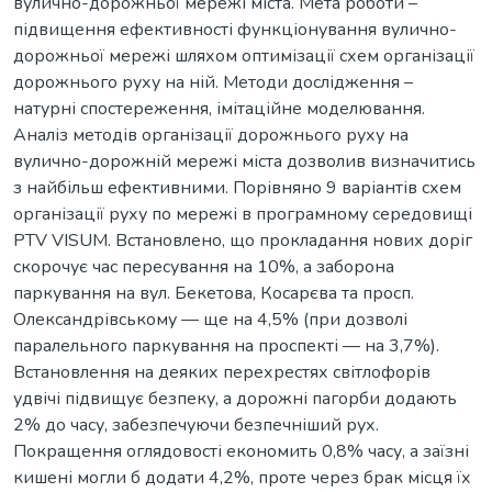
вулично-дорожньої мережі міста. Мета роботи –
підвищення ефективності функціонування вулично-
дорожньої мережі шляхом оптимізації схем організації
дорожнього руху на ній. Методи дослідження –
натурні спостереження, імітаційне моделювання.
Аналіз методів організації дорожнього руху на
вулично-дорожній мережі міста дозволив визначитись
з найбільш ефективними. Порівняно 9 варіантів схем
організації руху по мережі в програмному середовищі
PTV VISUM. Встановлено, що прокладання нових доріг
скорочує час пересування на 10%, а заборона
паркування на вул. Бекетова, Косарєва та просп.
Олександрівському — ще на 4,5% (при дозволі
паралельного паркування на проспекті — на 3,7%).
Встановлення на деяких перехрестях світлофорів
удвічі підвищує безпеку, а дорожні пагорби додають
2% до часу, забезпечуючи безпечніший рух.
Покращення оглядовості економить 0,8% часу, а заїзні
кишені могли б додати 4,2%, проте через брак місця їх