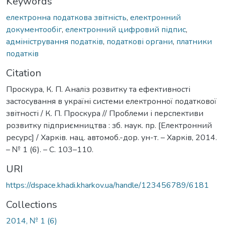
Keywords
електронна податкова звітність
,
електронний
документообіг
,
електронний цифровий підпис
,
адміністрування податків
,
податкові органи
,
платники
податків
Citation
Проскура, К. П. Аналіз розвитку та ефективності
застосування в україні системи електронної податкової
звітності / К. П. Проскура // Проблеми і перспективи
розвитку підприємництва : зб. наук. пр. [Електронний
ресурс] / Харків. нац. автомоб.-дор. ун-т. – Харків, 2014.
– № 1 (6). – С. 103–110.
URI
https://dspace.khadi.kharkov.ua/handle/123456789/6181
Collections
2014, № 1 (6)