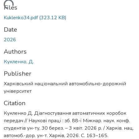
Loading...
Files
Kuklenko34.pdf
(323.12 KB)
Date
2026
Authors
Кукленко, Д.
Publisher
Харківський національний автомобільно-дорожній
університет
Citation
Кукленко Д. Діагностування автоматичних коробок
передач // Наукові праці : зб. 88-ї Міжнар. наук. конф.
студентів ун-ту, 30 берез. – 3 квіт. 2026 р. / Харків. нац.
автомоб.-дор. ун-т. Харкiв, 2026. С. 163–165.