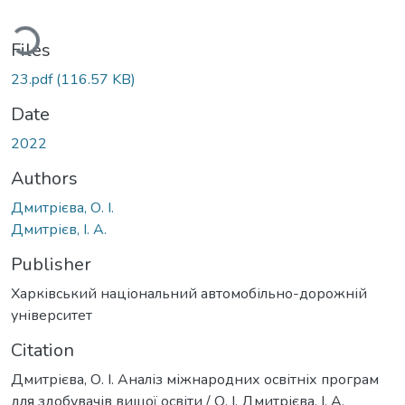
ding...
Files
23.pdf
(116.57 KB)
Date
2022
Authors
Дмитрієва, О. І.
Дмитрієв, І. А.
Publisher
Харківський національний автомобільно-дорожній
університет
Citation
Дмитрієва, О. І. Аналіз міжнародних освітніх програм
для здобувачів вищої освіти / О. І. Дмитрієва, І. А.