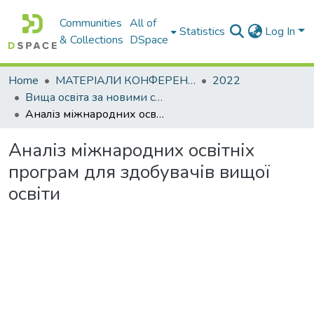
Communities
All of
Statistics
Log In
& Collections
DSpace
Home
МАТЕРІАЛИ КОНФЕРЕНЦІЙ
2022
Вища освіта за новими стандартами : виклики у контексті діджіталізації та інтеграції в міжнародний освітній простір
Аналіз міжнародних освітніх програм для здобувачів вищої освіти
Аналіз міжнародних освітніх
програм для здобувачів вищої
освіти