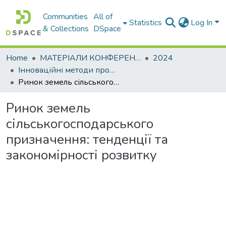
Communities
All of
Statistics
Log In
& Collections
DSpace
Home
МАТЕРІАЛИ КОНФЕРЕНЦІЙ
2024
Інноваційні методи проектних та геодезичних робіт
Ринок земель сільськогосподарського призначення: тенденції та закономірності розвитку
Ринок земель
сільськогосподарського
призначення: тенденції та
закономірності розвитку