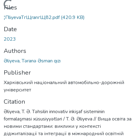
Loading...
Files
¦ПliyevaTгЩranгЩ82.pdf
(420.9 KB)
Date
2023
Authors
Əliyeva, Təranə Əsman qızı
Publisher
Харківський національний автомобільно-дорожній
університет
Citation
Əliyeva, T. Ə. Təhsilin innovativ inkişaf sisteminin
formalaşmasi xüsusiyyətləri / T. Ə. Əliyeva // Вища освіта за
новими стандартами: виклики у контексті
діджиталізації та інтеграції в міжнародний освітній