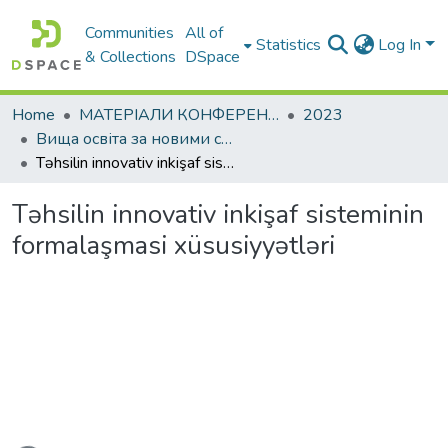
Communities
All of
Statistics
Log In
& Collections
DSpace
Home
МАТЕРІАЛИ КОНФЕРЕНЦІЙ
2023
Вища освіта за новими стандартами: виклики у контексті діджиталізації та інтеграції в міжнародний освітній простір
Təhsilin innovativ inkişaf sisteminin formalaşmasi xüsusiyyətləri
Təhsilin innovativ inkişaf sisteminin
formalaşmasi xüsusiyyətləri