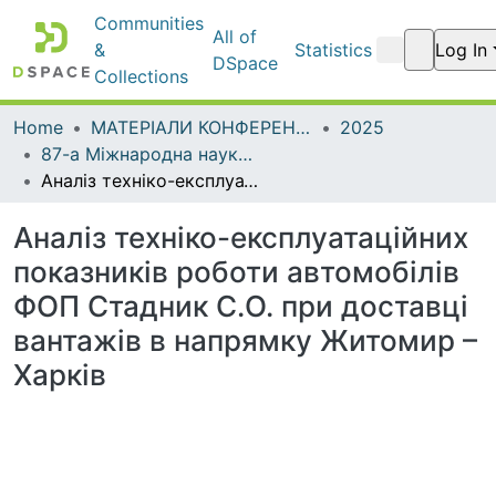
Communities
All of
Statistics
Log In
& Collections
DSpace
Home
МАТЕРІАЛИ КОНФЕРЕНЦІЙ
2025
87-а Міжнародна наукова конференції студентів та 89-а науково – технічна та науково – методична конференції Харківського національного автомобільно-дорожнього університету. Секція транспортних технологій
Аналіз техніко-експлуатаційних показників роботи автомобілів ФОП Стадник С.О. при доставці вантажів в напрямку Житомир – Харків
Аналіз техніко-експлуатаційних
показників роботи автомобілів
ФОП Стадник С.О. при доставці
вантажів в напрямку Житомир –
Харків