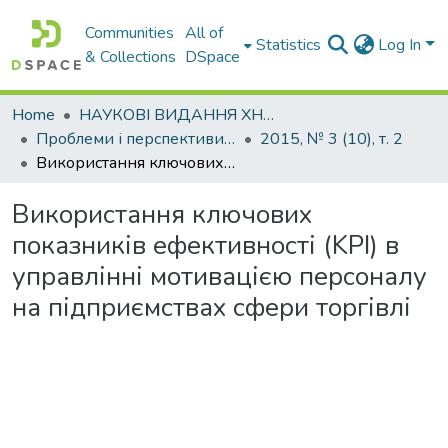
Communities
All of
Statistics
Log In
& Collections
DSpace
Home
НАУКОВІ ВИДАННЯ ХНАДУ
Проблеми і перспективи розвитку підприємництва
2015, № 3 (10), т. 2
Використання ключових показників ефективності (KPI) в управлінні мотивацією персоналу на підприємствах сфери торгівлі
Використання ключових
показників ефективності (KPI) в
управлінні мотивацією персоналу
на підприємствах сфери торгівлі