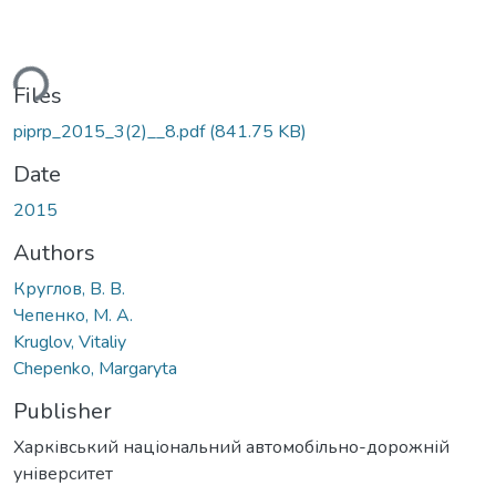
ding...
Files
piprp_2015_3(2)__8.pdf
(841.75 KB)
Date
2015
Authors
Круглов, В. В.
Чепенко, М. А.
Kruglov, Vitaliy
Chepenko, Margaryta
Publisher
Харківський національний автомобільно-дорожній
університет