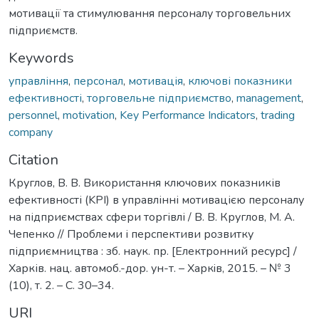
мотивації та стимулювання персоналу торговельних
підприємств.
Keywords
управління
,
персонал
,
мотивація
,
ключові показники
ефективності
,
торговельне підприємство
,
management
,
personnel
,
motivation
,
Key Performance Indicators
,
trading
company
Citation
Круглов, В. В. Використання ключових показників
ефективності (KPI) в управлінні мотивацією персоналу
на підприємствах сфери торгівлі / В. В. Круглов, М. А.
Чепенко // Проблеми і перспективи розвитку
підприємництва : зб. наук. пр. [Електронний ресурс] /
Харків. нац. автомоб.-дор. ун-т. – Харкiв, 2015. – № 3
(10), т. 2. – С. 30–34.
URI