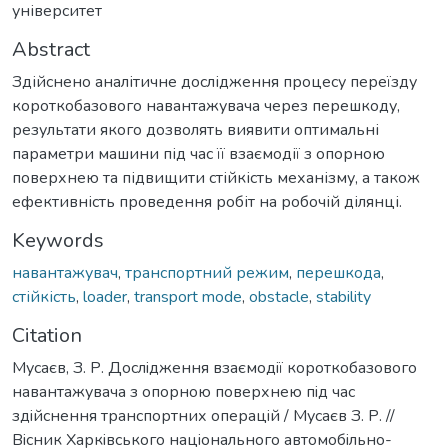
університет
Abstract
Здійснено аналітичне дослідження процесу переїзду
короткобазового навантажувача через перешкоду,
результати якого дозволять виявити оптимальні
параметри машини під час її взаємодії з опорною
поверхнею та підвищити стійкість механізму, а також
ефективність проведення робіт на робочій ділянці.
Keywords
навантажувач
,
транспортний режим
,
перешкода
,
стійкість
,
loader
,
transport mode
,
obstacle
,
stability
Citation
Мусаєв, З. Р. Дослiдження взаємодiї короткобазового
навантажувача з опорною поверхнею пiд час
здiйснення транспортних операцiй / Мусаєв З. Р. //
Вiсник Харкiвського нацiонального автомобiльно-