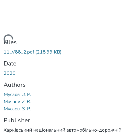
Loading...
Files
11_V88_2.pdf
(218.99 KB)
Date
2020
Authors
Мусаєв, З. Р.
Musaev, Z. R.
Мусаєв, З. Р.
Publisher
Харківський національний автомобільно-дорожній