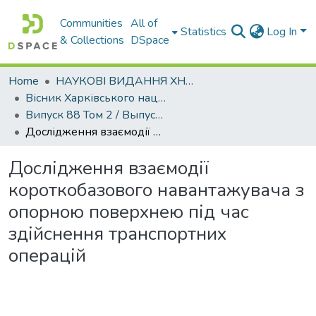
Communities
All of
Statistics
Log In
& Collections
DSpace
Home
НАУКОВІ ВИДАННЯ ХНАДУ
Вісник Харківського національного автомобільно-дорожнього університету / Вестник Харьковского национального автомобильно-дорожного университета
Випуск 88 Том 2 / Выпуск 88 Том 2
Дослідження взаємодії короткобазового навантажувача з опорною поверхнею під час здійснення транспортних операцій
Дослідження взаємодії
короткобазового навантажувача з
опорною поверхнею під час
здійснення транспортних
операцій