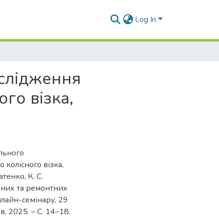
Log In
слідження
го візка,
льного
 колісного візка,
тенко, К. С.
вних та ремонтних
онлайн-семінару, 29
ів, 2025. – С. 14–18.