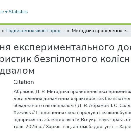
ce
Statistics
Підвищення якості продукції машинобудівних та ремонтних підприємств
Методика проведення експериментального дослідження динамічних характеристик безпілотного колісного візка, обладнаного сніговідвалом
ня експериментального до
истик безпілотного колісно
ідвалом
Citation
Абрамов, Д. В. Методика проведення експеримента
дослідження динамічних характеристик безпілотного
обладнаного сніговідвалом / Д. В. Абрамов, І. О. Солда
Хижняк // Підвищення якості продукції машинобуді
підприємств : зб. матеріалів ІV Всеукр. наук.-практ. 
трав. 2025 р. / Харків. нац. автомоб.-дор. ун-т. – Харк