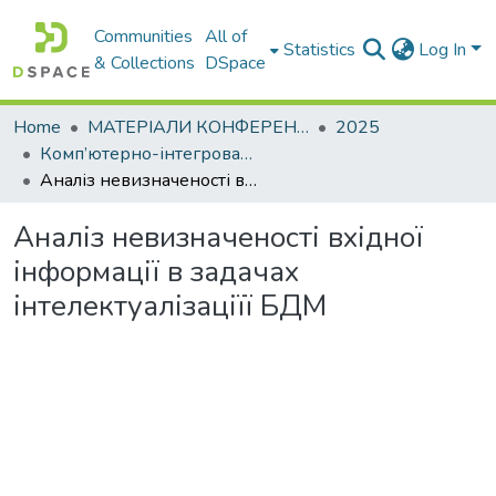
Communities
All of
Statistics
Log In
& Collections
DSpace
Home
МАТЕРІАЛИ КОНФЕРЕНЦІЙ
2025
Комп’ютерно-інтегровані технології автоматизації технологічних процесів на транспорті та у виробництві
Аналіз невизначеності вхідної інформації в задачах інтелектуалізаціїї БДМ
Аналіз невизначеності вхідної
інформації в задачах
інтелектуалізаціїї БДМ