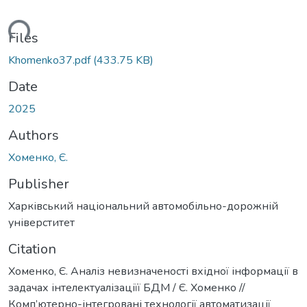
ading...
Files
Khomenko37.pdf
(433.75 KB)
Date
2025
Authors
Хоменко, Є.
Publisher
Харківський національний автомобільно-дорожній
універститет
Citation
Хоменко, Є. Аналіз невизначеності вхідної інформації в
задачах інтелектуалізаціїї БДМ / Є. Хоменко //
Комп’ютерно-інтегровані технології автоматизації