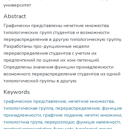
университет
Abstract
Графически представлены нечеткие множества
типологических групп студентов и возможности
перераспределения в другую типологическую группу.
Разработаны про-дукционные модели
перераспределения студентов с учетом их
предпочтений по оценке их ком-петенций.
Определены значения функции принадлежности
возможного перераспределения студентов из одной
типологической группы в другую.
Keywords
графическое представление
,
нечеткие множества
,
типологическая группа
,
перераспределение
,
функция
принадлежности
,
графічне подання
,
нечіткі множини
,
типологічна група
,
перерозподіл
,
функція належності
,
graphical representation
,
fuzzy sets
,
typological groups
,