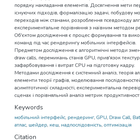
порядку накладання елементів. Досягнення мети пе
існуючих підходів, формалізацію задачі, побудову мо
переходів між станами, розроблення псевдокоду ал
експериментальне порівняння з наївним методом р
Об'єктом дослідження є процес формування та вик
команд під час рендерингу мобільних інтерфейсів.
Предметом дослідження є алгоритмічні методи змен
draw calls, перемикань станів GPU, прив'язок тексту
зафарбовування і витрат CPU на підготовку кадру.
Методами дослідження є системний аналіз, теорія ал
елементи теорії графів, моделювання послідовносте
асимптотичної складності, експериментальна переві
сценах і порівняльний аналіз метрик продуктивності
Keywords
мобільний інтерфейс
,
рендеринг
,
GPU
,
Draw Call
,
Bat
атлас
,
шейдер
,
кеш
,
надпослідовність
,
оптимізація
Citation