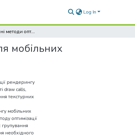
Log In
Алгоритмічні методи оптимізації рендерингу для мобільних інтерфейсів
ля мобільних
ції рендерингу
 draw calls,
ння текстурних
нгу мобільних
оду оптимізації
є групування
ня необхідного