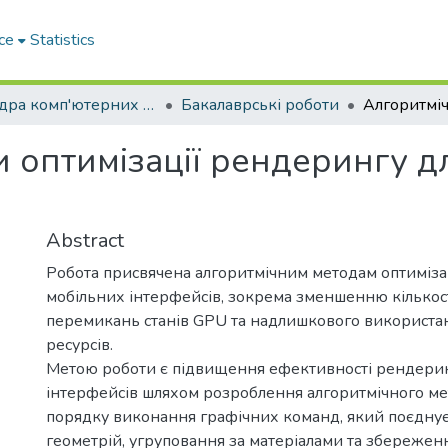
ce
Statistics
Кафедра комп'ютерних наук і інформаційних систем
Бакалаврські роботи
и оптимізації рендерингу д
Abstract
Робота присвячена алгоритмічним методам оптиміза
мобільних інтерфейсів, зокрема зменшенню кількості
перемикань станів GPU та надлишкового використа
ресурсів.
Метою роботи є підвищення ефективності рендери
інтерфейсів шляхом розроблення алгоритмічного мет
порядку виконання графічних команд, який поєдну
геометрій, угруповання за матеріалами та збережен