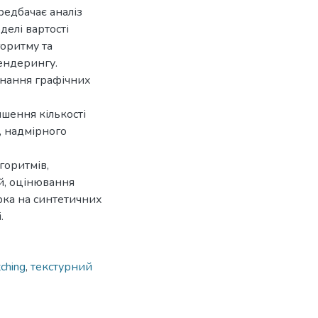
редбачає аналіз
делі вартості
горитму та
ендерингу.
онання графічних
шення кількості
р, надмірного
горитмів,
й, оцінювання
рка на синтетичних
.
ching
,
текстурний