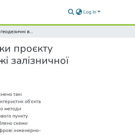
Log In
Інженерно-геодезичні вишукування до розробки проєкту будівництва чергового пункту контактної мережі залізничної станції Роздільна в Одеській області
ки проєкту
жі залізничної
снено такі
ктеристик об’єкта
но методи
ового пункту
облено схеми
ифрові інженерно-