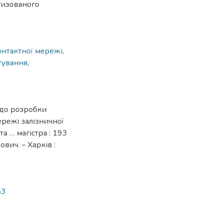
тизованого
онтактної мережі
,
тування
,
 до розробки
ережі залізничної
та … магістра : 193
вич. – Харків :
53