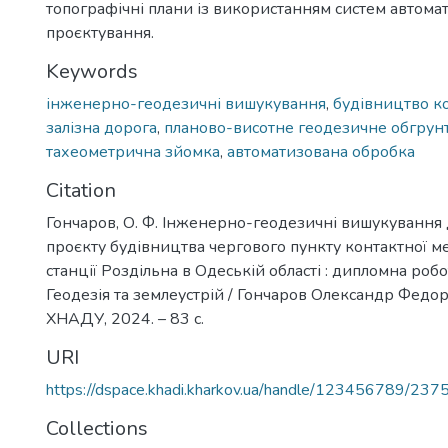
топографічні плани із використанням систем автома
проєктування.
Keywords
інженерно-геодезичні вишукування
,
будівництво к
залізна дорога
,
планово-висотне геодезичне обгрун
тахеометрична зйомка
,
автоматизована обробка
Citation
Гончаров, О. Ф. Інженерно-геодезичні вишукування
проєкту будівництва чергового пункту контактної м
станції Роздільна в Одеській області : дипломна робо
Геодезія та землеустрій / Гончаров Олександр Федоро
ХНАДУ, 2024. – 83 с.
URI
https://dspace.khadi.kharkov.ua/handle/123456789/237
Collections