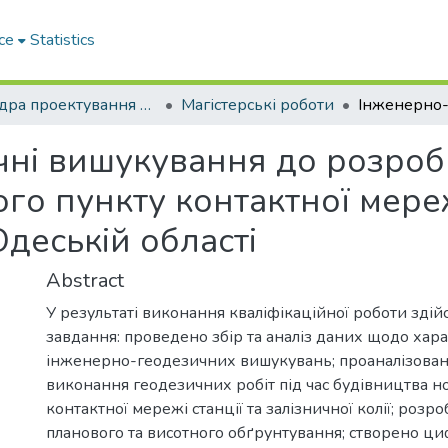
ce
Statistics
Кафедра проектування доріг, геодезії і землеустрою
Магістерські роботи
ні вишукування до розроб
го пункту контактної мере
Одеській області
Abstract
У результаті виконання кваліфікаційної роботи здій
завдання: проведено збір та аналіз даних щодо хара
інженерно-геодезичних вишукувань; проаналізова
виконання геодезичних робіт під час будівництва н
контактної мережі станції та залізничної колії; розр
планового та висотного обґрунтування; створено ц