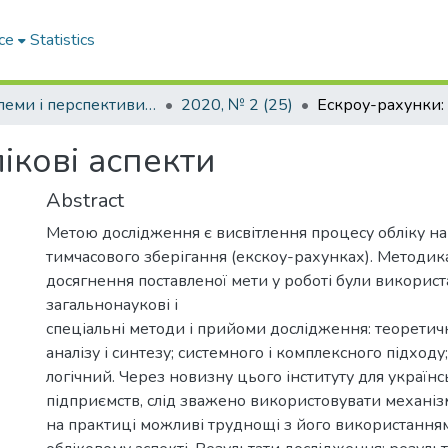
ce
Statistics
Проблеми і перспективи розвитку підприємництва
2020, № 2 (25)
ікові аспекти
Abstract
Метою дослідження є висвітлення процесу обліку н
тимчасового зберігання (екскоу-рахунках). Методик
досягнення поставленої мети у роботі були використ
загальнонаукові і
спеціальні методи і прийоми дослідження: теоретич
аналізу і синтезу; системного і комплексного підходу
логічний. Через новизну цього інституту для українс
підприємств, слід зважено використовувати механіз
на практиці можливі труднощі з його використанням