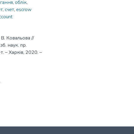
ігання
,
облік
,
ет
,
счет
,
escrow
ccount
 В. Ковальова //
б. наук. пр.
. – Харкiв, 2020. –
2