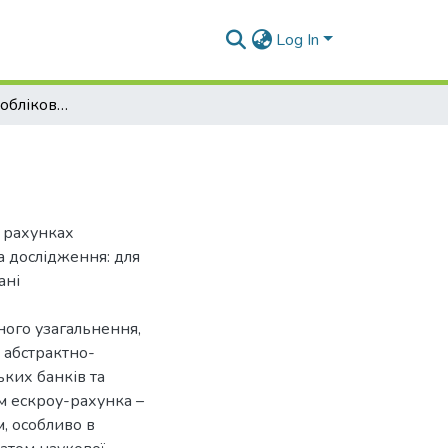
Log In
Ескроу-рахунки: облікові аспекти
а рахунках
а дослідження: для
ані
ного узагальнення,
; абстрактно-
ьких банків та
м ескроу-рахунка –
, особливо в