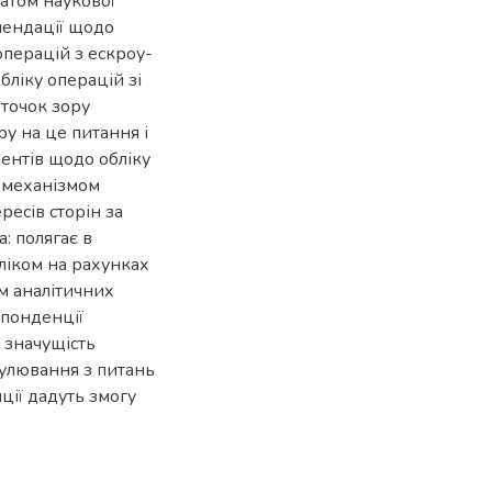
татом наукової
мендації щодо
операцій з ескроу-
бліку операцій зі
точок зору
у на це питання і
ентів щодо обліку
 механізмом
ресів сторін за
: полягає в
ліком на рахунках
м аналітичних
спонденції
 значущість
гулювання з питань
иції дадуть змогу