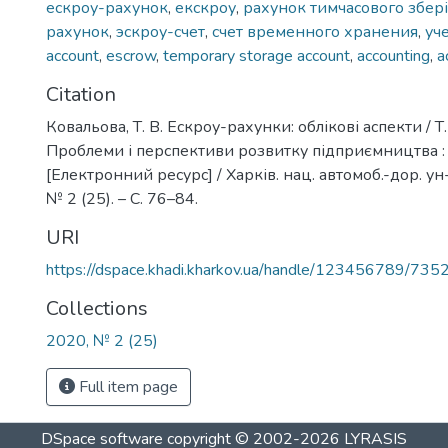
ескроу-рахунок
,
екскроу
,
рахунок тимчасового збер
рахунок
,
эскроу-счет
,
счет временного хранения
,
уч
account
,
escrow
,
temporary storage account
,
accounting
,
a
Citation
Ковальова, Т. В. Ескроу-рахунки: облікові аспекти / Т.
Проблеми і перспективи розвитку підприємництва : з
[Електронний ресурс] / Харків. нац. автомоб.-дор. ун-т
№ 2 (25). – С. 76–84.
URI
https://dspace.khadi.kharkov.ua/handle/123456789/735
Collections
2020, № 2 (25)
Full item page
DSpace software
copyright © 2002-2026
LYRASIS