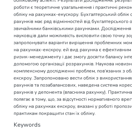
обліковому аспекті. Результати дослідження: резуль
роботи є теоретичне узагальнення і практичні реко
обліку на рахунках-екускору. Бухгалтерський облік 
рахунків має ряд відмінностей від бухгалтерського о
звичайними банківськими рахунками. Дослідження 
науковців дали можливість висловити свою точку зор
запропонувати варіанти вирішення проблемних мом
на рахунках-екскроу. ей вид рахунка є ефективним
ризик-менеджменту і дає змогу досягти балансу інте
допомогою організації розрахунків. Наукова новизна
комплексному дослідженні проблем, пов’язаних з об
екскроу. Запропоновано вести облік з використання
рахунків та позабалансових, наведена система коре
рахунків у депонента (власника рахунку). Практична
полягає в тому, що, за відсутності нормативного вре
обліку на рахунках екскроу, вказані у роботі пропоз
практикам покращити стан їх обліку.
Keywords