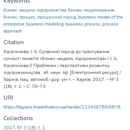
Keywords
бізнес-модель підприємства
,
бізнес-моделювання
,
бізнес-процес
,
процесний підхід
,
business model of the
enterprise
,
business modeling
,
business process
,
process
approach
Citation
Касатонова, І. А. Сучасний підхід до трактування
сутності поняття «бізнес-модель підприємства» / І. А.
Касатонова // Проблеми і перспективи розвитку
підприємництва : зб. наук. пр. [Електронний ресурс] /
Харків. нац. автомоб.-дор. ун-т. – Харкiв, 2017. – № 3
(18), т. 1. – С. 70–73.
URI
https://dspace.khadi.kharkov.ua/handle/123456789/6878
Collections
2017, № 3 (18), т. 1