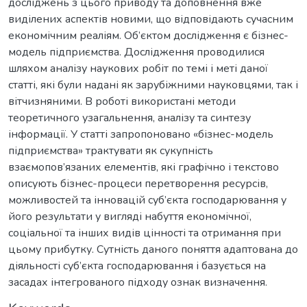
досліджень з цього приводу та доповнення вже
виділених аспектів новими, що відповідають сучасним
економічним реаліям. Об’єктом дослідження є бізнес-
модель підприємства. Дослідження проводилися
шляхом аналізу наукових робіт по темі і меті даної
статті, які були надані як зарубіжними науковцями, так і
вітчизняними. В роботі використані методи
теоретичного узагальнення, аналізу та синтезу
інформації. У статті запропоновано «бізнес-модель
підприємства» трактувати як сукупність
взаємопов’язаних елементів, які графічно і текстово
описують бізнес-процеси перетворення ресурсів,
можливостей та інновацій суб’єкта господарювання у
його результати у вигляді набуття економічної,
соціальної та інших видів цінності та отримання при
цьому прибутку. Сутність даного поняття адаптована до
діяльності суб’єкта господарювання і базується на
засадах інтегрованого підходу ознак визначення.