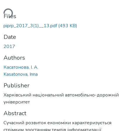
ding...
Files
piprp_2017_3(1)__13.pdf
(493 KB)
Date
2017
Authors
Касатонова, І. А.
Kasatonova, Inna
Publisher
Харківський національний автомобільно-дорожній
університет
Abstract
Сучасний розвиток економіки характеризується
стрімким зростанням темпів інформатизації