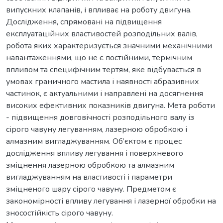
випускних клапанів, і впливає на роботу двигуна.
Дослідження, спрямовані на підвищення
експлуатаційних властивостей розподільних валів,
робота яких характеризується значними механічними
навантаженнями, що не є постійними, термічним
впливом та специфічним тертям, яке відбувається в
умовах граничного мастила і наявності абразивних
частинок, є актуальними і направлені на досягнення
високих ефективних показників двигуна. Мета роботи
- підвищення довговічності розподільного валу із
сірого чавуну легуванням, лазерною обробкою і
алмазним вигладжуванням. Об’єктом є процес
дослідження впливу легування і поверхневого
зміцнення лазерною обробкою та алмазним
вигладжуванням на властивості і параметри
зміцненого шару сірого чавуну. Предметом є
закономірності впливу легування і лазерної обробки на
зносостійкість сірого чавуну.