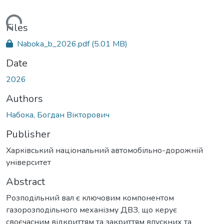
ading...
Files
Naboka_b_2026.pdf
(5.01 MB)
Date
2026
Authors
Набока, Богдан Вікторович
Publisher
Харківський національний автомобільно-дорожній
університет
Abstract
Розподільний вал є ключовим компонентом
газорозподільного механізму ДВЗ, що керує
своєчасним відкриттям та закриттям впускних та