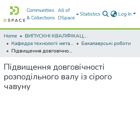
Communities
All of
Statistics
Log In
& Collections
DSpace
Home
ВИПУСКНІ КВАЛІФІКАЦІЙНІ РОБОТИ
Кафедра технології металів та матеріалознавства
Бакалаврські роботи
Підвищення довговічності розподільного валу із сірого чавуну
Підвищення довговічності
розподільного валу із сірого
чавуну