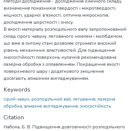
Методи дослідження - дослідження хімічного складу,
визначення показників твердості і мікротвердості,
міцності, ударної в’язкості, оптична мікроскопія,
дослідження шорсткості і зносу.
В якості матеріалу розподільного валу запропонований
склад сірого чавуну, легованого нікелем і молібденом,
що вже в литому стані дозволяє отримати високий
рівень механічних властивостей. Для підвищення
зносостійкості поверхонь кулачків рекомендована
лазерна обробка з оплавленням. Покращення якості
поверхневого шару і додаткового зміцнення
досягають алмазним вигладжуванням.
Keywords
сірий чавун
,
розподільний вал
,
легування
,
лазерна
обробка
,
алмазне вигладжування
,
зносостійкість
Citation
Набока, Б. В. Підвищення довговічності розподільного