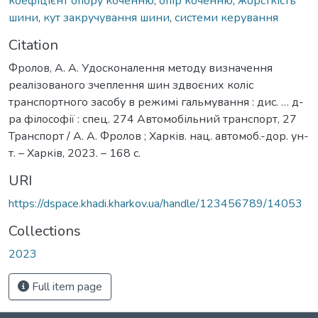
коефіцієнт опору коченню
,
опір коченню
,
жорсткість
шини
,
кут закручування шини
,
системи керування
Citation
Фролов, А. А. Удосконалення методу визначення
реалізованого зчеплення шин здвоєних коліс
транспортного засобу в режимі гальмування : дис. … д-
ра філософії : спец. 274 Автомобільний транспорт, 27
Транспорт / А. А. Фролов ; Харків. нац. автомоб.-дор. ун-
т. – Харків, 2023. – 168 с.
URI
https://dspace.khadi.kharkov.ua/handle/123456789/14053
Collections
2023
Full item page