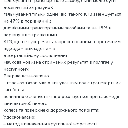
гальмування транспортного засобу, який може бути
досягнутий за рахунок
гальмування тільки однієї вісі такого КТЗ зменшується
на 47% в порівнянні з
двовісними транспортними засобами та на 13% в
порівнянні з тривісними
КТЗ, що не суперечить запропонованим теоретичним
підходам викладеним в
дисертаційному дослідженні.
Наукова новизна отриманих результатів полягає у
наступному:
Вперше встановлено:
– взаємозв’язок між ошинуванням коліс транспортних
засобів та
величиною зчеплення, що реалізується при взаємодії
шин автомобільного
колеса та поверхнею дорожнього покриття;
Удосконалено:
– метод визначення крутильної жорсткості