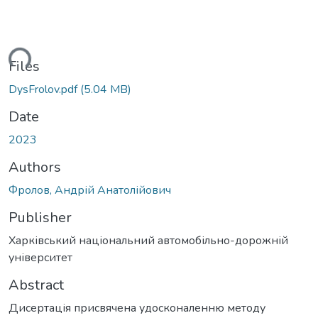
Loading...
Files
DysFrolov.pdf
(5.04 MB)
Date
2023
Authors
Фролов, Андрій Анатолійович
Publisher
Харківський національний автомобільно-дорожній
університет
Abstract
Дисертація присвячена удосконаленню методу