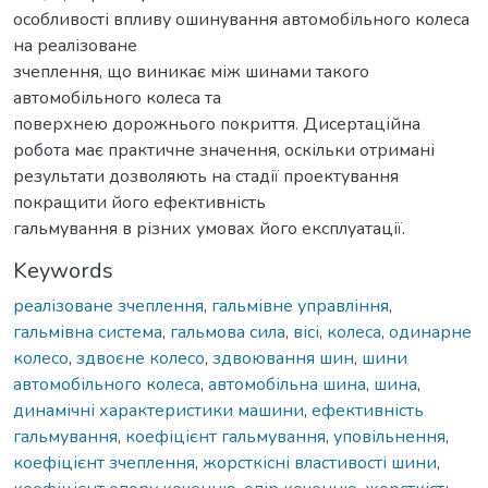
особливості впливу ошинування автомобільного колеса
на реалізоване
зчеплення, що виникає між шинами такого
автомобільного колеса та
поверхнею дорожнього покриття. Дисертаційна
робота має практичне значення, оскільки отримані
результати дозволяють на стадії проектування
покращити його ефективність
гальмування в різних умовах його експлуатації.
Keywords
реалізоване зчеплення
,
гальмівне управління
,
гальмівна система
,
гальмова сила
,
вісі
,
колеса
,
одинарне
колесо
,
здвоєне колесо
,
здвоювання шин
,
шини
автомобільного колеса
,
автомобільна шина
,
шина
,
динамічні характеристики машини
,
ефективність
гальмування
,
коефіцієнт гальмування
,
уповільнення
,
коефіцієнт зчеплення
,
жорсткісні властивості шини
,