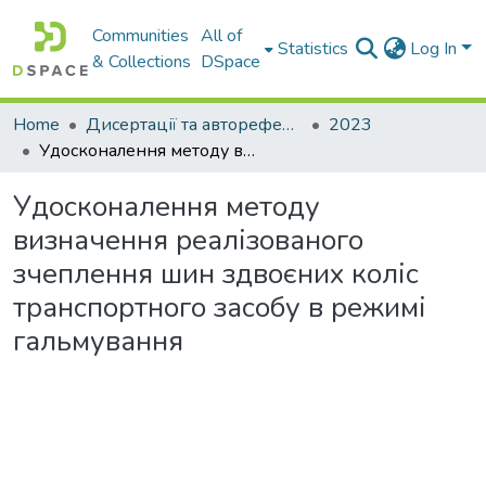
Communities
All of
Statistics
Log In
& Collections
DSpace
Home
Дисертації та автореферати дисертацій
2023
Удосконалення методу визначення реалізованого зчеплення шин здвоєних коліс транспортного засобу в режимі гальмування
Удосконалення методу
визначення реалізованого
зчеплення шин здвоєних коліс
транспортного засобу в режимі
гальмування