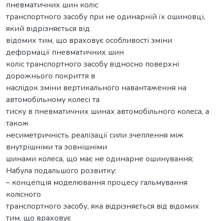
пневматичних шин коліс
транспортного засобу при не одинарній їх ошиновці,
який відрізняється від
відомих тим, що враховує особливості зміни
деформації пневматичних шин
коліс транспортного засобу відносно поверхні
дорожнього покриття в
наслідок зміни вертикального навантаження на
автомобільному колесі та
тиску в пневматичних шинах автомобільного колеса, а
також
несиметричність реалізації сили зчеплення між
внутрішніми та зовнішніми
шинами колеса, що має не одинарне ошинування;
Набула подальшого розвитку:
– концепція моделювання процесу гальмування
колiсного
транспортного засобу, яка вiдрiзняється вiд вiдомих
тим, що враховує