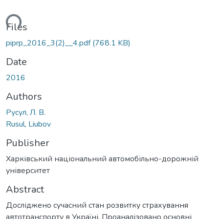
ding...
Files
piprp_2016_3(2)__4.pdf
(768.1 KB)
Date
2016
Authors
Русул, Л. В.
Rusul, Liubov
Publisher
Харківський національний автомобільно-дорожній
університет
Abstract
Досліджено сучасний стан розвитку страхування
автотранспорту в Україні. Проаналізовано основні