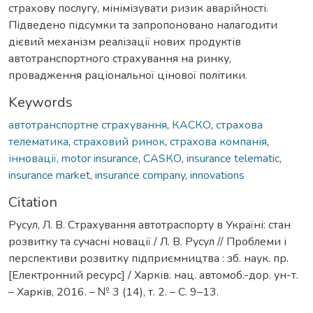
страхову послугу, мінімізувати ризик аварійності.
Підведено підсумки та запропоновано налагодити
дієвий механізм реалізації нових продуктів
автотранспортного страхування на ринку,
провадження раціональної цінової політики.
Keywords
автотранспортне страхування
,
КАСКО
,
страхова
телематика
,
страховий ринок
,
страхова компанія
,
інновації
,
motor insurance
,
CАSКО
,
insurance telematic
,
insurance market
,
insurance company
,
innovations
Citation
Русул, Л. В. Страхування автотраспорту в Україні: стан
розвитку та сучасні новації / Л. В. Русул // Проблеми і
перспективи розвитку підприємництва : зб. наук. пр.
[Електронний ресурс] / Харків. нац. автомоб.-дор. ун-т.
– Харків, 2016. – № 3 (14), т. 2. – С. 9–13.