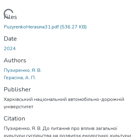
Loading...
Files
PuzyrenkoHerasina31.pdf
(536.27 KB)
Date
2024
Authors
Пузиренко, Я. В.
Герасіна, А. П.
Publisher
Харківський національний автомобільно-дорожній
універститет
Citation
Пузиренко, Я. В. До питання про вплив загальної
культури суспільства на розвиток екологічної культури