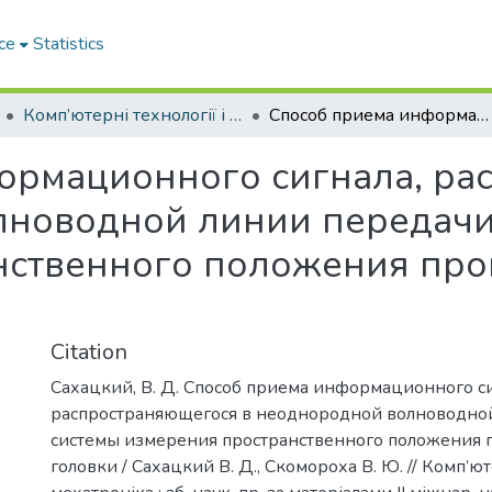
ce
Statistics
Комп’ютерні технології і мехатроніка
Способ приема информационного сигнала, распространяющегося в неоднородной волноводной линии передачи системы измерения пространственного положения прокалывающей головки
ормационного сигнала, ра
лноводной линии передачи
нственного положения пр
Citation
Сахацкий, В. Д. Способ приема информационного си
распространяющегося в неоднородной волноводно
системы измерения пространственного положения
головки / Сахацкий В. Д., Скомороха В. Ю. // Комп’юте