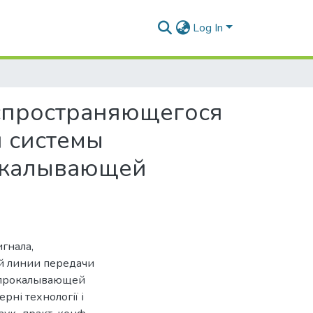
Log In
спространяющегося
 системы
окалывающей
гнала,
й линии передачи
 прокалывающей
рні технології і