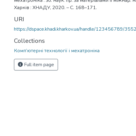
мехатроніка : зб. наук. пр. за матеріалами ІІ міжнар. н
Харків : ХНАДУ, 2020. – С. 168–171.
URI
https://dspace.khadi.kharkov.ua/handle/123456789/355
Collections
Комп’ютерні технології і мехатроніка
Full item page