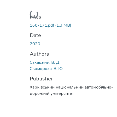
Loading...
Files
168-171.pdf
(1.3 MB)
Date
2020
Authors
Сахацкий, В. Д.
Скомороха, В. Ю.
Publisher
Харківський національний автомобільно-
дорожній університет