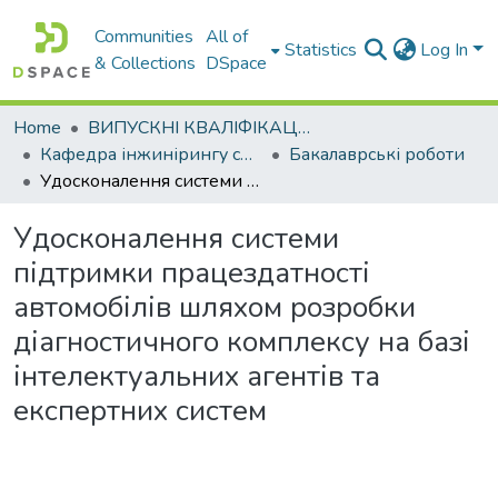
Communities
All of
Statistics
Log In
& Collections
DSpace
Home
ВИПУСКНІ КВАЛІФІКАЦІЙНІ РОБОТИ
Кафедра інжинірингу систем автомобільного транспорту
Бакалаврські роботи
Удосконалення системи підтримки працездатності автомобілів шляхом розробки діагностичного комплексу на базі інтелектуальних агентів та експертних систем
Удосконалення системи
підтримки працездатності
автомобілів шляхом розробки
діагностичного комплексу на базі
інтелектуальних агентів та
експертних систем