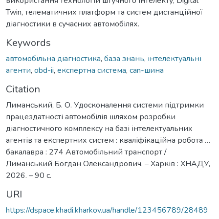
використання технологій штучного інтелекту, Digital
Twin, телематичних платформ та систем дистанційної
діагностики в сучасних автомобілях.
Keywords
автомобільна діагностика
,
база знань
,
інтелектуальні
агенти
,
obd-ii
,
експертна система
,
can-шина
Citation
Лиманський, Б. О. Удосконалення системи підтримки
працездатності автомобілів шляхом розробки
діагностичного комплексу на базі інтелектуальних
агентів та експертних систем : кваліфікаційна робота …
бакалавра : 274 Автомобільний транспорт /
Лиманський Богдан Олександрович. – Харків : ХНАДУ,
2026. – 90 с.
URI
https://dspace.khadi.kharkov.ua/handle/123456789/28489