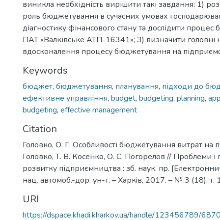
виникла необхідність вирішити такі завдання: 1) роз
роль бюджетування в сучасних умовах господарюван
діагностику фінансового стану та дослідити процес
ПАТ «Валківське АТП-16341»; 3) визначити головні
вдосконалення процесу бюджетування на підприємс
Keywords
бюджет
,
бюджетування
,
планування
,
підходи до бю
ефективне управління
,
budget
,
budgeting
,
planning
,
app
budgeting
,
effective management
Citation
Головко, О. Г. Особливості бюджетування витрат на пі
Головко, Т. В. Косенко, О. С. Погорелов // Проблеми 
розвитку підприємництва : зб. наук. пр. [Електронний
нац. автомоб.-дор. ун-т. – Харкiв, 2017. – № 3 (18), т. 1
URI
https://dspace.khadi.kharkov.ua/handle/123456789/687