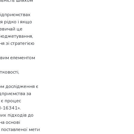
льність шляхом
підприємствах
я рідко і якщо
азвичай це
 бюджетування,
я зі стратегією
ивим елементом
ковості,
том дослідження є
дприємства за
 є процес
П-16341».
их підходів до
на основі
 поставленої мети