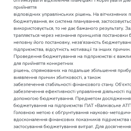
оптимізувати відхилення план/факт і коригувати дія
прийняття
відповідних управлінських рішень. На вітчизняних 
бюджетування, як система планування, застосовуєтьс
використовується, то не дає бажаного результату. З
трапляється через незнання принципів постановки
неповну його постановку, незв’язаність бюджетуванн
підприємства, відсутність мотивації та інших причин.
Проведення бюджетування на підприємстві є важл
для прийняття конкретних
рішень, спрямованих на подальше збільшення прибут
виявлення причин збитковості, а також
забезпечення стабільності фінансового стану. Об’єк
забезпечення ефективності управління діяльності пі
допомогою бюджетування. Предметом дослідження
бюджетування на підприємстві ПАТ «Валківське АТ
Головною метою є обґрунтування науково-методичн
вдосконалення фінансових показників підриємства 
застосування бюджетування витрат. Для досягнення