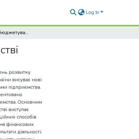
Log In
Особливості бюджетування витрат на підприємстві
стві
вень розвитку
їни висуває нові
ами підприємства.
ментовано
иємства. Основним
тві виступає
ційних способів
ня фінансових
льтати діяльності,