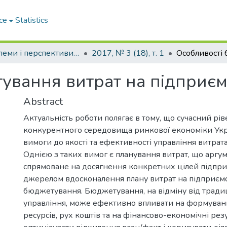
ce
Statistics
Проблеми і перспективи розвитку підприємництва
2017, № 3 (18), т. 1
ування витрат на підприєм
Abstract
Актуальність роботи полягає в тому, що сучасний рі
конкурентного середовища ринкової економіки Укра
вимоги до якості та ефективності управління витрат
Однією з таких вимог є планування витрат, що аргу
спрямоване на досягнення конкретних цілей підпр
джерелом вдосконалення плану витрат на підприємс
бюджетування. Бюджетування, на відміну від тради
управління, може ефективно впливати на формуван
ресурсів, рух коштів та на фінансово-економічні резу