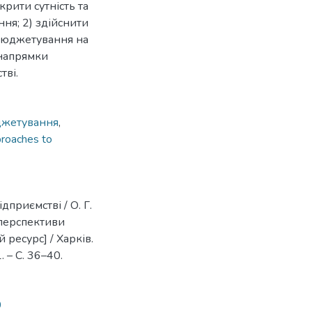
крити сутність та
ня; 2) здійснити
 бюджетування на
 напрямки
тві.
джетування
,
roaches to
дприємстві / О. Г.
і перспективи
 ресурс] / Харків.
. – С. 36–40.
0