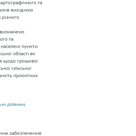
картографічного та
ників вихідною
 різного
 визначено
ого та
 населені пункти
ької області як
ня щодо грошової
ької сільської
аність проєктних
ьні ділянки
,
ичне забезпечення