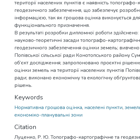
території населених пунктів є наявність топографо-
геодезичного забезпечення, що забезпечує розроб
інформацією, так як грошова оцінка виконується для
функціонального призначення.
В результаті розробки дипломної роботи здійснено:
науково-теоретичні засади топографо-картографічн
геодезичного забезпечення оцінки земель; вивчено
Попівської сільської ради Конотопського району Сумс
об’єкт дослідження; запропоновано проєктні рішен
оцінки земель на території населених пунктів Попівс
ради; виконано економічну та екологічну обґрунтов
рішень.
Keywords
Нормативна грошова оцінка
,
населені пункти
,
земел
економіко-планувальні зони
Citation
Луценко, Р. Ю. Топографо-картографічне та геодез