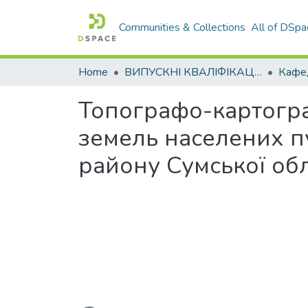
Communities & Collections
All of DSpa
Home
ВИПУСКНІ КВАЛІФІКАЦІЙНІ РОБОТИ
Топографо-картогра
земель населених пу
району Сумської обл