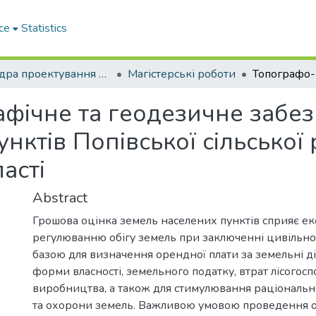
ce
Statistics
Кафедра проектування доріг, геодезії і землеустрою
Магістерські роботи
фічне та геодезичне забез
нктів Попівської сільської
асті
Abstract
Грошова оцінка земель населених пунктів сприяє е
регулюванню обігу земель при заключенні цивільно
базою для визначення орендної плати за земельні д
форми власності, земельного податку, втрат лісогос
виробництва, а також для стимулювання раціональ
та охорони земель. Важливою умовою проведення о