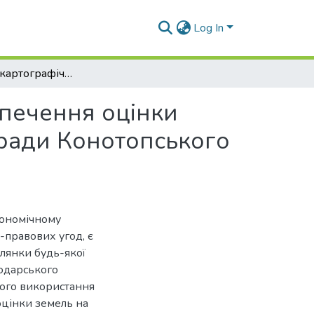
Log In
Топографо-картографічне та геодезичне забезпечення оцінки земель населених пунктів Попівської сільської ради Конотопського району Сумської області
печення оцінки
 ради Конотопського
кономічному
-правових угод, є
ілянки будь-якої
подарського
ного використання
цінки земель на